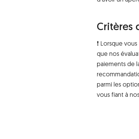
d’avoir un aper
Critères 
❗ Lorsque vous
que nos évaluat
paiements de la
recommandation
parmi les optio
vous fiant à no