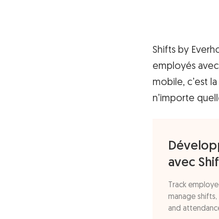
Shifts by Everh
employés avec fa
mobile, c’est l
n’importe quell
Développ
avec Shi
Track employee
manage shifts, 
and attendance