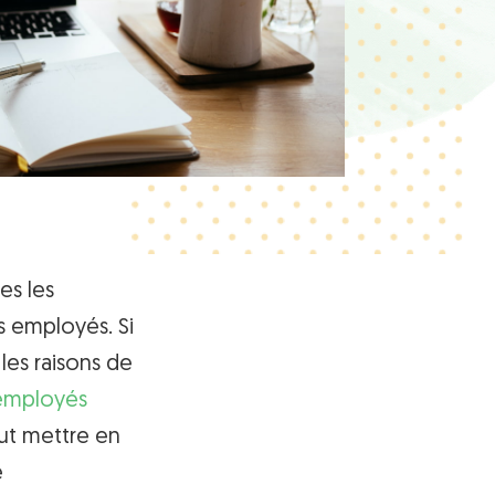
es les
s employés. Si
 les raisons de
 employés
ut mettre en
e