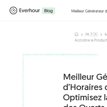
Products ▾
Integ
Meilleur Générateur d’
FR 🇫🇷
M
Accroître la Product
Meilleur G
d’Horaires 
Optimisez l