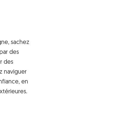
gne, sachez
 par des
ir des
z naviguer
nfiance, en
xtérieures.