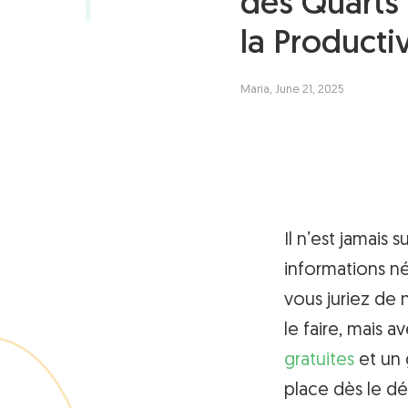
des Quarts 
la Productiv
Maria, June 21, 2025
Il n’est jamais 
informations n
vous juriez de n
le faire, mais a
gratuites
et un 
place dès le dé