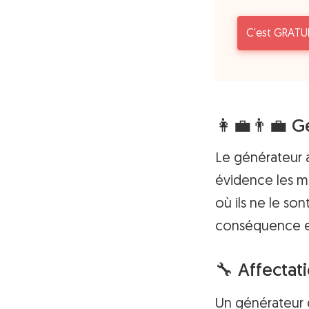
C'est GRATUI
👩‍💼👨‍💼 
Le générateur 
évidence les m
où ils ne le son
conséquence et 
🔧 Affectat
Un générateur d