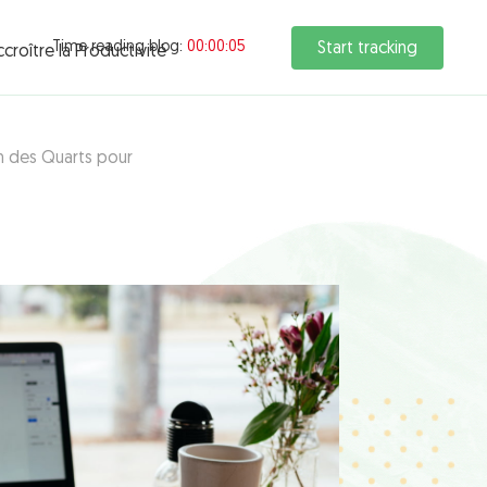
Time reading blog:
00:00:06
Start tracking
croître la Productivité
on des Quarts pour