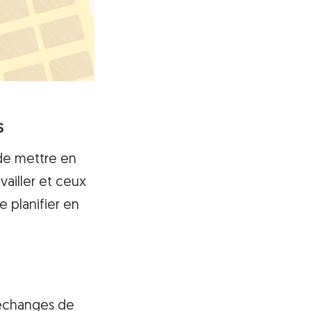
és
 de mettre en
ailler et ceux
e planifier en
s
s échanges de