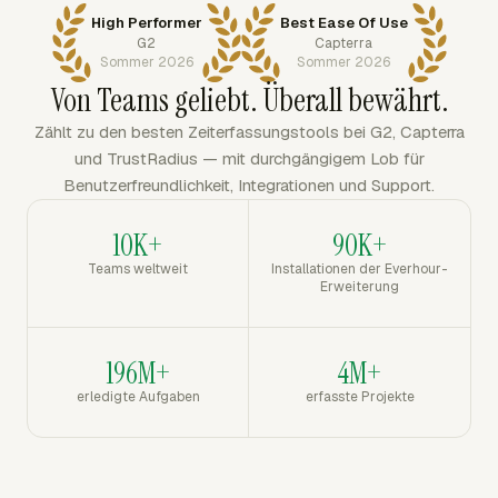
High Performer
Best Ease Of Use
G2
Capterra
Sommer 2026
Sommer 2026
Von Teams geliebt. Überall bewährt.
Zählt zu den besten Zeiterfassungstools bei G2, Capterra
und TrustRadius — mit durchgängigem Lob für
Benutzerfreundlichkeit, Integrationen und Support.
10K+
90K+
Teams weltweit
Installationen der Everhour-
Erweiterung
196M+
4M+
erledigte Aufgaben
erfasste Projekte