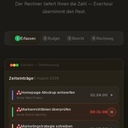
Der Rechner liefert Ihnen die Zahl — Everhour
übernimmt den Rest.
Erfassen
Budget
Bericht
Rechnung
1
2
3
4
Everhour — Zeiterfassung
Zeiteinträge
8. August 2026
Homepage-Mockup entwerfen
01:24:00
Acme Web Project
Markenrichtlinien überprüfen
00:31:07
Acme Brand Identity
Marketingstrategie schreiben