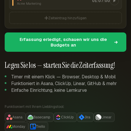
01:07:00
Acme Marketing
Zeiteintrag hinzufügen
Erfassung erledigt, schauen wir uns die
Budgets an
Legen Sie los — starten Sie die Zeiterfassung!
Timer mit einem Klick — Browser, Desktop & Mobil
Funktioniert in Asana, ClickUp, Linear, GitHub & mehr
Einfache Einrichtung, keine Lernkurve
Funktioniert mit Ihrem Lieblingstool:
Asana
Basecamp
ClickUp
Jira
Linear
Monday
Trello