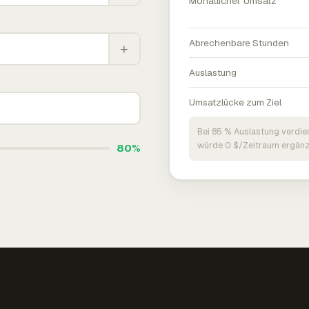
Monatlicher Umsatz
Abrechenbare Stunden
+
Auslastung
Umsatzlücke zum Ziel
Bei 85 % Auslastung verdie
würde 0 $/Zeitraum ergänz
80%