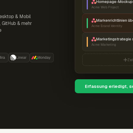
Homepage-Mockup 
Acme Web Project
esktop & Mobil
Markenrichtlinien ü
r, GitHub & mehr
Acme Brand Identity
e
Marketingstrategie 
Acme Marketing
Jira
Linear
Monday
Zei
Erfassung erledigt, 