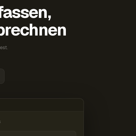
fassen,
abrechnen
est.
6