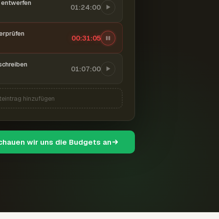
entwerfen
01:24:00
berprüfen
00:31:06
schreiben
01:07:00
teintrag hinzufügen
schauen wir uns die Budgets an