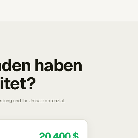
nden haben
itet?
astung und Ihr Umsatzpotenzial.
20.400 $