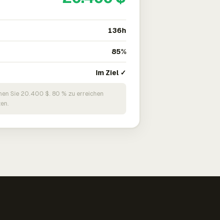
136h
85%
Im Ziel ✓
nen Sie 20.400 $. 80 % zu erreichen
en.