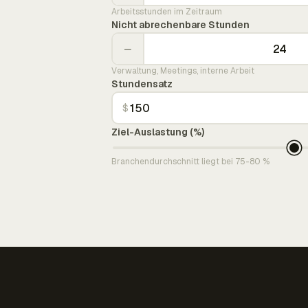
Arbeitsstunden im Zeitraum
Nicht abrechenbare Stunden
−
Verwaltung, Meetings, interne Arbeit
Stundensatz
$
Ziel-Auslastung (%)
Branchendurchschnitt liegt bei 75-80 %