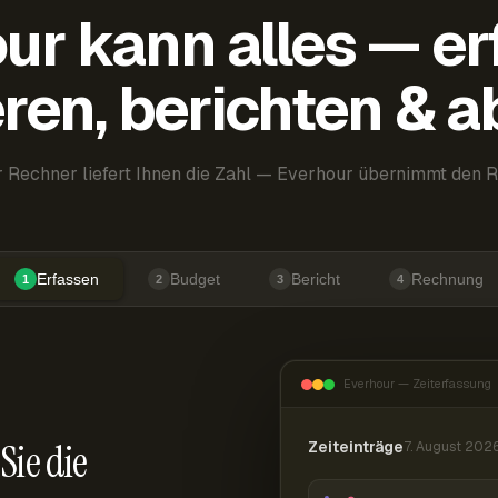
ur kann alles — er
ren, berichten & 
 Rechner liefert Ihnen die Zahl — Everhour übernimmt den R
Erfassen
Budget
Bericht
Rechnung
1
2
3
4
Everhour — Zeiterfassung
Sie die
Zeiteinträge
7. August 202