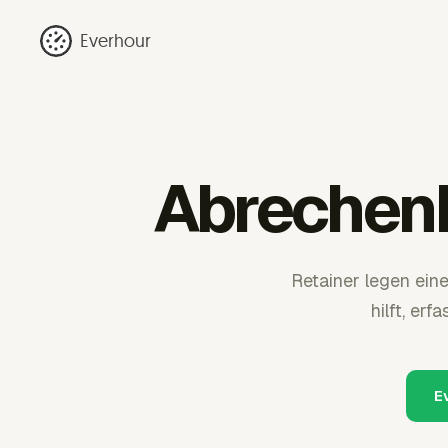
Everhour
Abrechenb
Retainer legen ein
hilft, er
E