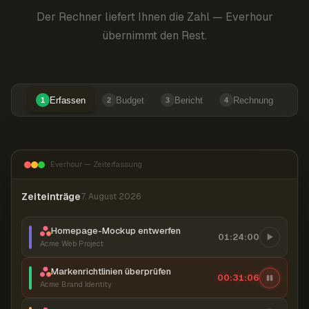
Der Rechner liefert Ihnen die Zahl — Everhour
übernimmt den Rest.
Erfassen
Budget
Bericht
Rechnung
1
2
3
4
Everhour — Zeiterfassung
Zeiteinträge
7. August 2026
Homepage-Mockup entwerfen
01:24:00
Acme Web Project
Markenrichtlinien überprüfen
00:31:06
Acme Brand Identity