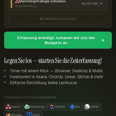
Marketingstrategie schreiben
01:07:00
Acme Marketing
Zeiteintrag hinzufügen
Erfassung erledigt, schauen wir uns die
Budgets an
Legen Sie los — starten Sie die Zeiterfassung!
Timer mit einem Klick — Browser, Desktop & Mobil
Funktioniert in Asana, ClickUp, Linear, GitHub & mehr
Einfache Einrichtung, keine Lernkurve
Funktioniert mit Ihrem Lieblingstool:
Asana
Basecamp
ClickUp
Jira
Linear
Monday
Trello