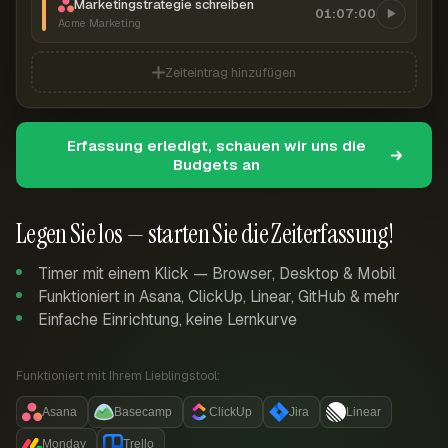
Marketingstrategie schreiben
01:07:00
Acme Marketing
Zeiteintrag hinzufügen
Erfassung erledigt, schauen wir uns die
Budgets an
Legen Sie los — starten Sie die Zeiterfassung!
Timer mit einem Klick — Browser, Desktop & Mobil
Funktioniert in Asana, ClickUp, Linear, GitHub & mehr
Einfache Einrichtung, keine Lernkurve
Funktioniert mit Ihrem Lieblingstool:
Asana
Basecamp
ClickUp
Jira
Linear
Monday
Trello