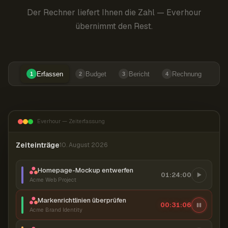
Der Rechner liefert Ihnen die Zahl — Everhour
übernimmt den Rest.
Erfassen
Budget
Bericht
Rechnung
1
2
3
4
Everhour — Zeiterfassung
Zeiteinträge
10. August 2026
Homepage-Mockup entwerfen
01:24:00
Acme Web Project
Markenrichtlinien überprüfen
00:31:06
Acme Brand Identity