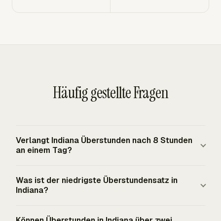
Häufig gestellte Fragen
Verlangt Indiana Überstunden nach 8 Stunden
an einem Tag?
Nein. Indianas offizieller Auslöser für
Was ist der niedrigste Überstundensatz in
Zuschlagsvergütung sind wöchentlich 40 Stunden.
Indiana?
Erfasste, nicht freigestellte Mitarbeiter erhalten
Überstundenvergütung, wenn sie mehr als 40 Stunden in
Für einen Mitarbeiter, der den Mindestlohn von Indiana in
Können Überstunden in Indiana über zwei