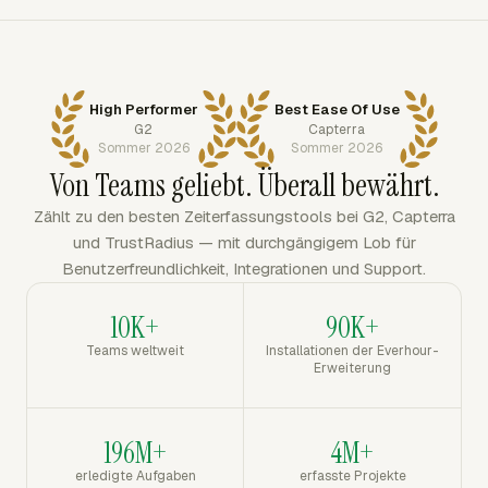
High Performer
Best Ease Of Use
G2
Capterra
Sommer 2026
Sommer 2026
Von Teams geliebt. Überall bewährt.
Zählt zu den besten Zeiterfassungstools bei G2, Capterra
und TrustRadius — mit durchgängigem Lob für
Benutzerfreundlichkeit, Integrationen und Support.
10K+
90K+
Teams weltweit
Installationen der Everhour-
Erweiterung
196M+
4M+
erledigte Aufgaben
erfasste Projekte