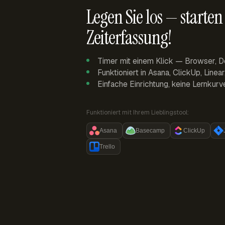
Legen Sie los — starten 
Zeiterfassung!
Timer mit einem Klick — Browser, D
Funktioniert in Asana, ClickUp, Linea
Einfache Einrichtung, keine Lernkurv
Funktioniert mit Ihrem Lieblingstool:
Asana
Basecamp
ClickUp
Trello