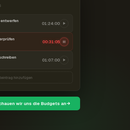
6
entwerfen
01:24:00
berprüfen
00:31:06
schreiben
01:07:00
teintrag hinzufügen
schauen wir uns die Budgets an