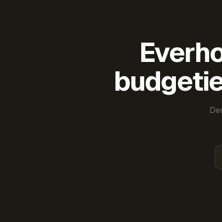
Everho
budgetie
Der