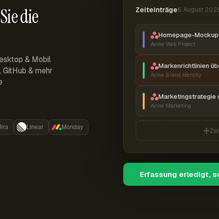
Sie die
Zeiteinträge
6. August 202
Homepage-Mockup 
Acme Web Project
esktop & Mobil
Markenrichtlinien ü
r, GitHub & mehr
Acme Brand Identity
e
Marketingstrategie 
Acme Marketing
Jira
Linear
Monday
Zei
Erfassung erledigt, 