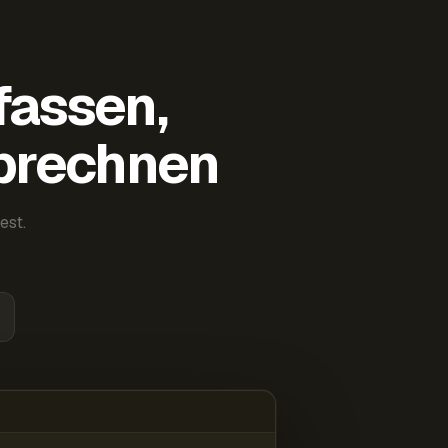
fassen,
abrechnen
est.