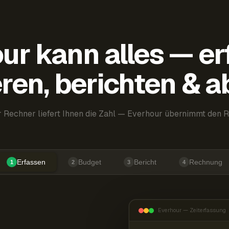
ur kann alles — er
ren, berichten & 
 Rechner liefert Ihnen die Zahl — Everhour übernimmt den R
Erfassen
Budget
Bericht
Rechnung
1
2
3
4
Everhour — Zeiterfassung