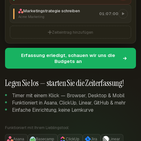
Marketingstrategie schreiben
01:07:00
Acme Marketing
Zeiteintrag hinzufügen
Erfassung erledigt, schauen wir uns die
Budgets an
Legen Sie los — starten Sie die Zeiterfassung!
Timer mit einem Klick — Browser, Desktop & Mobil
Funktioniert in Asana, ClickUp, Linear, GitHub & mehr
Einfache Einrichtung, keine Lernkurve
Funktioniert mit Ihrem Lieblingstool:
Asana
Basecamp
ClickUp
Jira
Linear