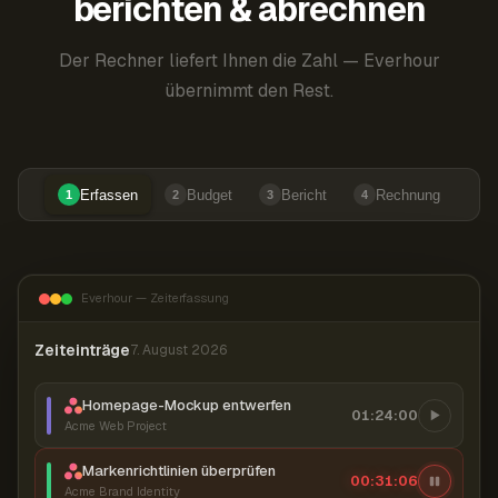
berichten & abrechnen
Der Rechner liefert Ihnen die Zahl — Everhour
übernimmt den Rest.
Erfassen
Budget
Bericht
Rechnung
1
2
3
4
Everhour — Zeiterfassung
Zeiteinträge
7. August 2026
Homepage-Mockup entwerfen
01:24:00
Acme Web Project
Markenrichtlinien überprüfen
00:31:07
Acme Brand Identity