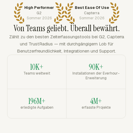
High Performer
Best Ease Of Use
G2
Capterra
Sommer 2026
Sommer 2026
Von Teams geliebt. Überall bewährt.
Zählt zu den besten Zeiterfassungstools bei G2, Capterra
und TrustRadius — mit durchgängigem Lob für
Benutzerfreundlichkeit, Integrationen und Support.
10K+
90K+
Teams weltweit
Installationen der Everhour-
Erweiterung
196M+
4M+
erledigte Aufgaben
erfasste Projekte