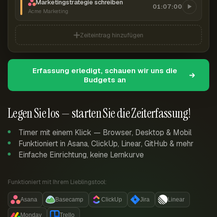
Marketingstrategie schreiben
01:07:00
Acme Marketing
Zeiteintrag hinzufügen
Erfassung erledigt, schauen wir uns die
Budgets an
Legen Sie los — starten Sie die Zeiterfassung!
Timer mit einem Klick — Browser, Desktop & Mobil
Funktioniert in Asana, ClickUp, Linear, GitHub & mehr
Einfache Einrichtung, keine Lernkurve
Funktioniert mit Ihrem Lieblingstool:
Asana
Basecamp
ClickUp
Jira
Linear
Monday
Trello