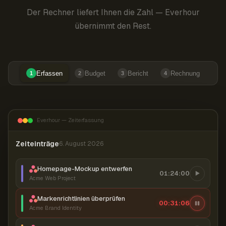
Der Rechner liefert Ihnen die Zahl — Everhour
übernimmt den Rest.
Erfassen
Budget
Bericht
Rechnung
1
2
3
4
Everhour — Zeiterfassung
Zeiteinträge
6. August 2026
Homepage-Mockup entwerfen
01:24:00
Acme Web Project
Markenrichtlinien überprüfen
00:31:07
Acme Brand Identity