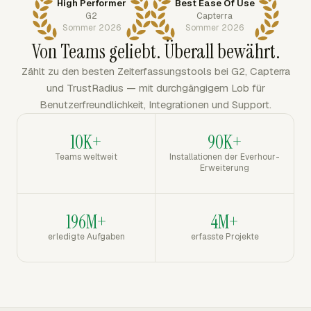
High Performer
Best Ease Of Use
G2
Capterra
Sommer 2026
Sommer 2026
Von Teams geliebt. Überall bewährt.
Zählt zu den besten Zeiterfassungstools bei G2, Capterra
und TrustRadius — mit durchgängigem Lob für
Benutzerfreundlichkeit, Integrationen und Support.
10K+
90K+
Teams weltweit
Installationen der Everhour-
Erweiterung
196M+
4M+
erledigte Aufgaben
erfasste Projekte