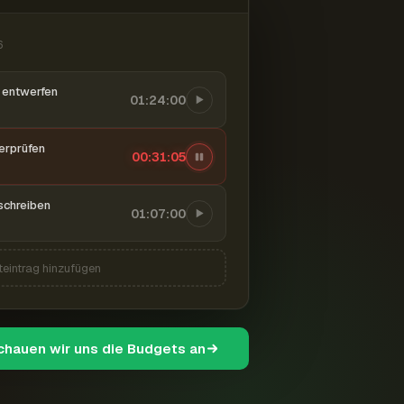
6
entwerfen
01:24:00
berprüfen
00:31:06
schreiben
01:07:00
teintrag hinzufügen
schauen wir uns die Budgets an