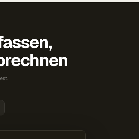
fassen,
abrechnen
est.