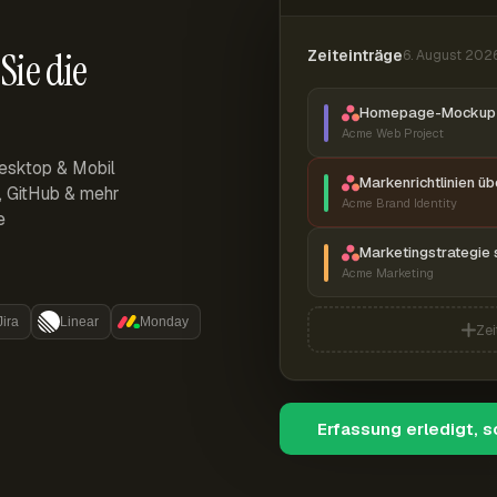
Sie die
Zeiteinträge
6. August 202
Homepage-Mockup 
Acme Web Project
esktop & Mobil
Markenrichtlinien ü
r, GitHub & mehr
Acme Brand Identity
e
Marketingstrategie 
Acme Marketing
Jira
Linear
Monday
Zei
Erfassung erledigt, 