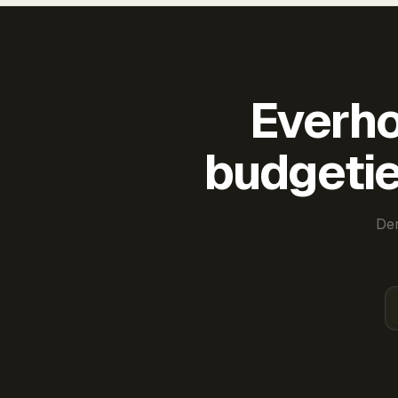
Everho
budgetie
Der