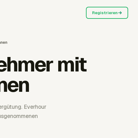
Registrieren
hnen
ehmer mit
nen
ergütung. Everhour
t ausgenommenen