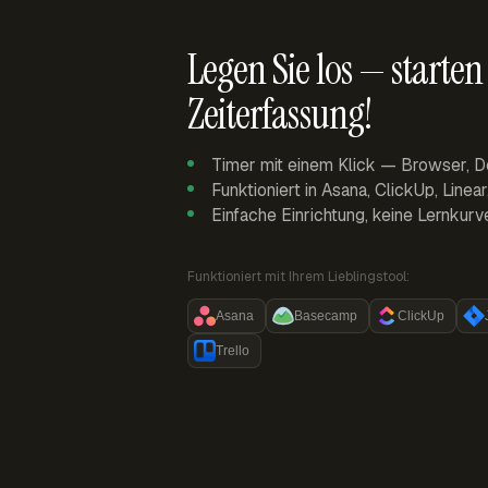
Legen Sie los — starten 
Zeiterfassung!
Timer mit einem Klick — Browser, D
Funktioniert in Asana, ClickUp, Linea
Einfache Einrichtung, keine Lernkurv
Funktioniert mit Ihrem Lieblingstool:
Asana
Basecamp
ClickUp
Trello