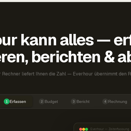
ur kann alles — er
ren, berichten & 
 Rechner liefert Ihnen die Zahl — Everhour übernimmt den R
Erfassen
Budget
Bericht
Rechnung
1
2
3
4
Everhour — Zeiterfassung