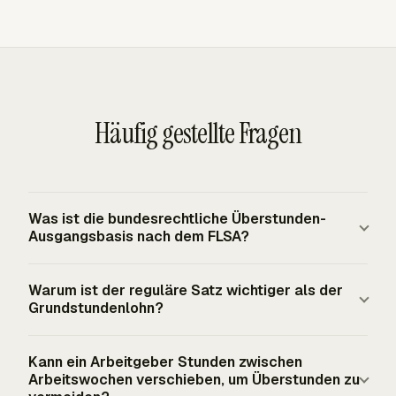
Häufig gestellte Fragen
Was ist die bundesrechtliche Überstunden-
Ausgangsbasis nach dem FLSA?
Nach dem FLSA müssen erfasste nicht freigestellte
Warum ist der reguläre Satz wichtiger als der
Beschäftigte Überstundenvergütung für Arbeitsstunden
Grundstundenlohn?
erhalten, die 40 in einer Arbeitswoche überschreiten. Der
Überstundensatz muss mindestens eineinhalbmal so
Der reguläre Satz ist der Satz, mit dem Überstunden
Kann ein Arbeitgeber Stunden zwischen
hoch sein wie der reguläre Vergütungssatz des
bewertet werden. Er wird berechnet, indem die
Arbeitswochen verschieben, um Überstunden zu
Beschäftigten. Die bundesrechtliche Ausgangsbasis
Gesamtvergütung für die Arbeitswoche, abzüglich