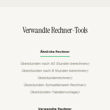
wiederholte Wochen über Kapazität zu Problemen bei
Überstunden. Admins können Überstunden in Team
der Überstundenprüfung werden.
Hours prüfen, wo Überstunden- und doppelte
Überstundendaten für Payroll und operative Prüfung
angezeigt werden.
Verwandte Rechner-Tools
Ähnliche Rechner
Überstunden nach 40 Stunden berechnen
Überstunden nach 8 Stunden berechnen
Überstundenrechner
Überstunden-Schwellenwert-Rechner
Überstunden-Tabellenvorlage
Verwandte Rechner