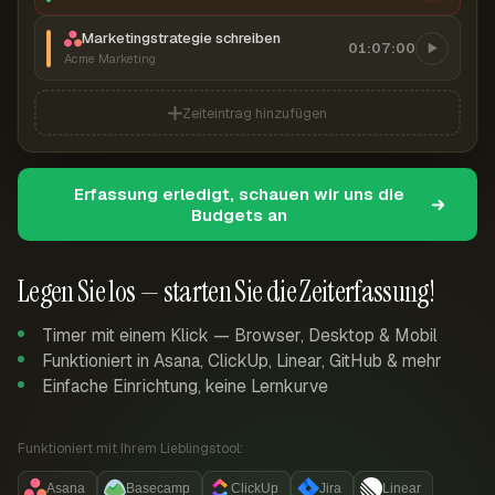
Marketingstrategie schreiben
01:07:00
Acme Marketing
Zeiteintrag hinzufügen
Erfassung erledigt, schauen wir uns die
Budgets an
Legen Sie los — starten Sie die Zeiterfassung!
Timer mit einem Klick — Browser, Desktop & Mobil
Funktioniert in Asana, ClickUp, Linear, GitHub & mehr
Einfache Einrichtung, keine Lernkurve
Funktioniert mit Ihrem Lieblingstool:
Asana
Basecamp
ClickUp
Jira
Linear