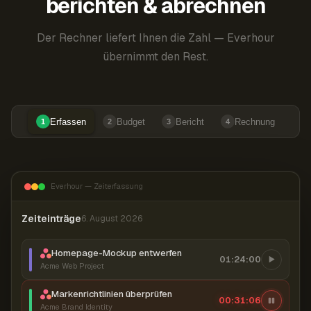
berichten & abrechnen
Der Rechner liefert Ihnen die Zahl — Everhour
übernimmt den Rest.
Erfassen
Budget
Bericht
Rechnung
1
2
3
4
Everhour — Zeiterfassung
Zeiteinträge
6. August 2026
Homepage-Mockup entwerfen
01:24:00
Acme Web Project
Markenrichtlinien überprüfen
00:31:06
Acme Brand Identity