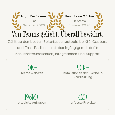
High Performer
Best Ease Of Use
G2
Capterra
Sommer 2026
Sommer 2026
Von Teams geliebt. Überall bewährt.
Zählt zu den besten Zeiterfassungstools bei G2, Capterra
und TrustRadius — mit durchgängigem Lob für
Benutzerfreundlichkeit, Integrationen und Support.
10K+
90K+
Teams weltweit
Installationen der Everhour-
Erweiterung
196M+
4M+
erledigte Aufgaben
erfasste Projekte