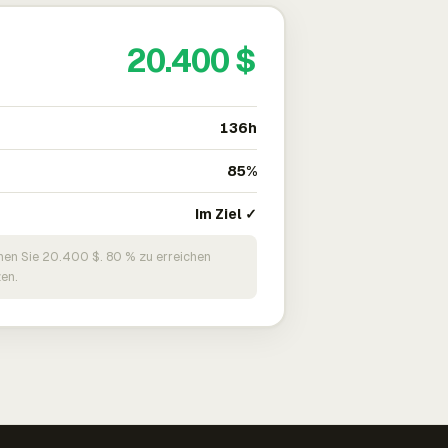
20.400 $
136h
85%
Im Ziel ✓
nen Sie 20.400 $. 80 % zu erreichen
en.