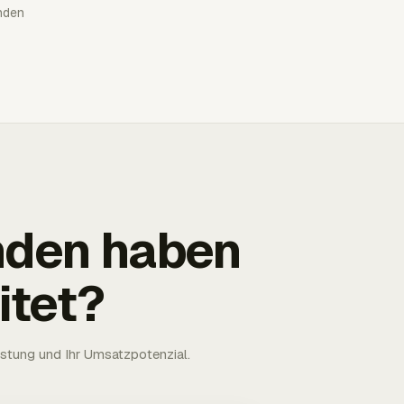
nden
nden haben
itet?
astung und Ihr Umsatzpotenzial.