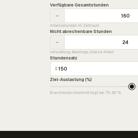
Verfügbare Gesamtstunden
−
Arbeitsstunden im Zeitraum
Nicht abrechenbare Stunden
−
Verwaltung, Meetings, interne Arbeit
Stundensatz
$
Ziel-Auslastung (%)
Branchendurchschnitt liegt bei 75-80 %