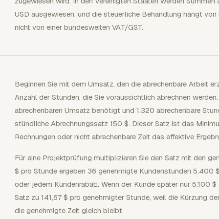
zugewiesen wird. In den Vereinigten Staaten werden Summen 
USD ausgewiesen, und die steuerliche Behandlung hängt von 
nicht von einer bundesweiten VAT/GST.
Beginnen Sie mit dem Umsatz, den die abrechenbare Arbeit erzie
Anzahl der Stunden, die Sie voraussichtlich abrechnen werden
abrechenbaren Umsatz benötigt und 1.320 abrechenbare Stunde
stündliche Abrechnungssatz 150 $. Dieser Satz ist das Minim
Rechnungen oder nicht abrechenbare Zeit das effektive Ergebni
Für eine Projektprüfung multiplizieren Sie den Satz mit den 
$ pro Stunde ergeben 36 genehmigte Kundenstunden 5.400 $ vo
oder jedem Kundenrabatt. Wenn der Kunde später nur 5.100 $ 
Satz zu 141,67 $ pro genehmigter Stunde, weil die Kürzung 
die genehmigte Zeit gleich bleibt.