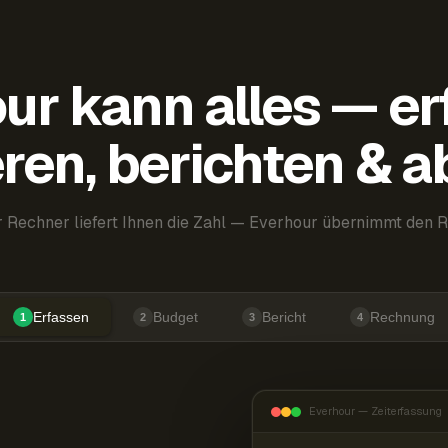
ur kann alles — er
ren, berichten & 
 Rechner liefert Ihnen die Zahl — Everhour übernimmt den R
Erfassen
Budget
Bericht
Rechnung
1
2
3
4
Everhour — Zeiterfassung