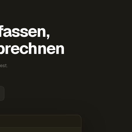
fassen,
abrechnen
est.