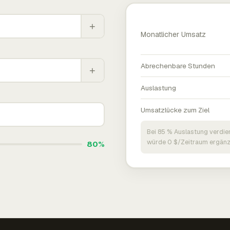
+
Monatlicher Umsatz
Abrechenbare Stunden
+
Auslastung
Umsatzlücke zum Ziel
Bei 85 % Auslastung verdie
würde 0 $/Zeitraum ergänz
80%