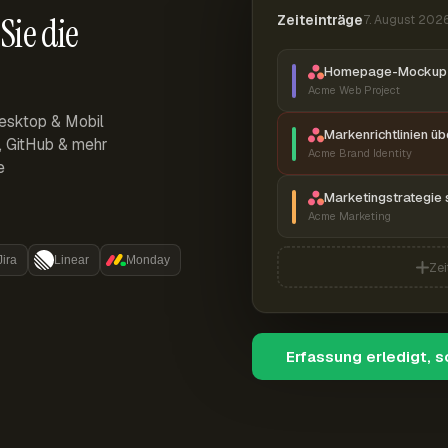
Sie die
Zeiteinträge
7. August 202
Homepage-Mockup 
Acme Web Project
esktop & Mobil
Markenrichtlinien ü
r, GitHub & mehr
Acme Brand Identity
e
Marketingstrategie 
Acme Marketing
Jira
Linear
Monday
Zei
Erfassung erledigt, 