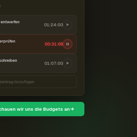
6
entwerfen
01:24:00
berprüfen
00:31:06
schreiben
01:07:00
teintrag hinzufügen
schauen wir uns die Budgets an