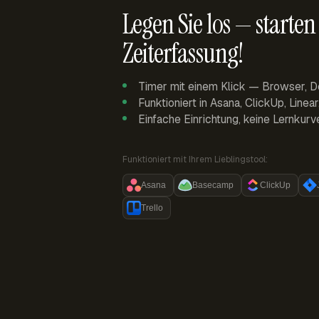
Legen Sie los — starten 
Zeiterfassung!
Timer mit einem Klick — Browser, D
Funktioniert in Asana, ClickUp, Linea
Einfache Einrichtung, keine Lernkurv
Funktioniert mit Ihrem Lieblingstool:
Asana
Basecamp
ClickUp
Trello