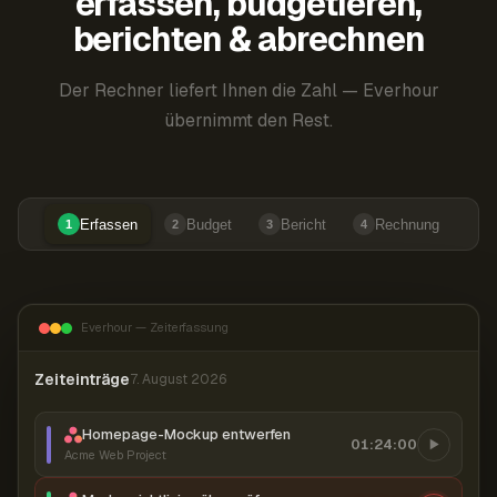
erfassen, budgetieren,
berichten & abrechnen
Der Rechner liefert Ihnen die Zahl — Everhour
übernimmt den Rest.
Erfassen
Budget
Bericht
Rechnung
1
2
3
4
Everhour — Zeiterfassung
Zeiteinträge
7. August 2026
Homepage-Mockup entwerfen
01:24:00
Acme Web Project