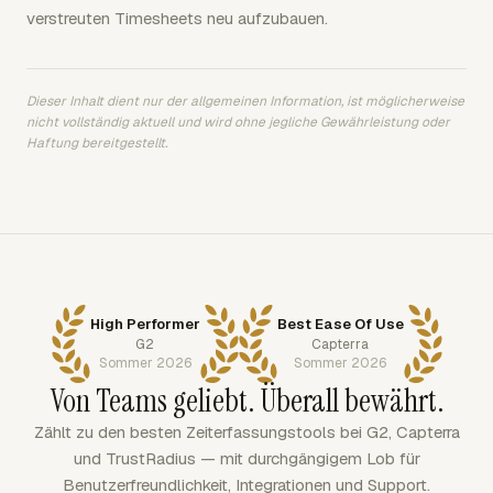
verstreuten Timesheets neu aufzubauen.
Dieser Inhalt dient nur der allgemeinen Information, ist möglicherweise
nicht vollständig aktuell und wird ohne jegliche Gewährleistung oder
Haftung bereitgestellt.
High Performer
Best Ease Of Use
G2
Capterra
Sommer 2026
Sommer 2026
Von Teams geliebt. Überall bewährt.
Zählt zu den besten Zeiterfassungstools bei G2, Capterra
und TrustRadius — mit durchgängigem Lob für
Benutzerfreundlichkeit, Integrationen und Support.