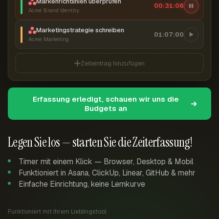
Markenrichtlinien überprüfen
00:31:07
Acme Brand Identity
Marketingstrategie schreiben
01:07:00
Acme Marketing
Zeiteintrag hinzufügen
Erfassung erledigt, schauen wir uns die
Budgets an
Legen Sie los — starten Sie die Zeiterfassung!
Timer mit einem Klick — Browser, Desktop & Mobil
Funktioniert in Asana, ClickUp, Linear, GitHub & mehr
Einfache Einrichtung, keine Lernkurve
Funktioniert mit Ihrem Lieblingstool: