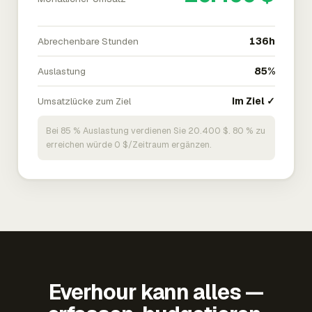
Abrechenbare Stunden
136h
Auslastung
85%
Umsatzlücke zum Ziel
Im Ziel ✓
Bei 85 % Auslastung verdienen Sie 20.400 $. 80 % zu
erreichen würde 0 $/Zeitraum ergänzen.
Everhour kann alles —