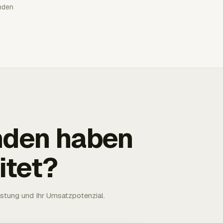
nden
nden haben
itet?
astung und Ihr Umsatzpotenzial.