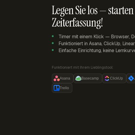
Legen Sie los — starten 
Zeiterfassung!
Timer mit einem Klick — Browser, D
Funktioniert in Asana, ClickUp, Linea
Einfache Einrichtung, keine Lernkurv
Funktioniert mit Ihrem Lieblingstool:
Asana
Basecamp
ClickUp
Trello