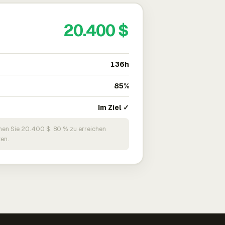
20.400 $
136h
85%
Im Ziel ✓
nen Sie 20.400 $. 80 % zu erreichen
en.