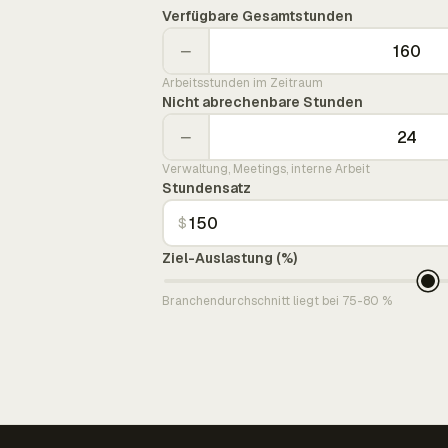
Verfügbare Gesamtstunden
−
Arbeitsstunden im Zeitraum
Nicht abrechenbare Stunden
−
Verwaltung, Meetings, interne Arbeit
Stundensatz
$
Ziel-Auslastung (%)
Branchendurchschnitt liegt bei 75-80 %