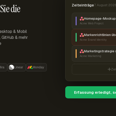
Sie die
Zeiteinträge
7. August 202
Homepage-Mockup 
Acme Web Project
esktop & Mobil
Markenrichtlinien ü
r, GitHub & mehr
Acme Brand Identity
e
Marketingstrategie 
Acme Marketing
Jira
Linear
Monday
Zei
Erfassung erledigt, 