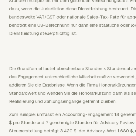
Stunden multipliziert mit dem geltenden Verrechnungssatz. Ein
dazu, wenn die Jurisdiktion diese Dienstleistung besteuert. Di
bundesweite VAT/GST oder nationale Sales-Tax-Rate für abger
benötigt eine US-Berechnung nur dann eine staatliche oder lo
Dienstleistung steuerpflichtig ist.
Die Grundformel lautet abrechenbare Stunden × Stundensatz 
das Engagement unterschiedliche Mitarbeitersätze verwendet,
addieren Sie die Ergebnisse. Wenn die Firma Honorarkürzunge
Standardwert und wenden Sie die Honorarkürzung dann als se
Realisierung und Zahlungseingänge getrennt bleiben.
Zum Beispiel umfasst ein Accounting-Engagement 18 genehmi
$ pro Stunde und 7 genehmigte Stunden für Advisory Review 
Steuererstellung beträgt 3.420 $, der Advisory-Wert 1.680 $,