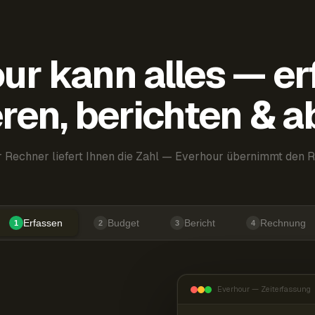
ur kann alles — er
ren, berichten & 
 Rechner liefert Ihnen die Zahl — Everhour übernimmt den R
Erfassen
Budget
Bericht
Rechnung
1
2
3
4
Everhour — Zeiterfassung