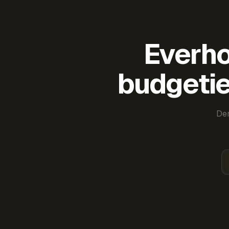
Everho
budgetie
Der