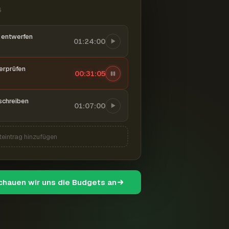
6
entwerfen
01:24:00
berprüfen
00:31:06
schreiben
01:07:00
teintrag hinzufügen
schauen wir uns die Budgets an