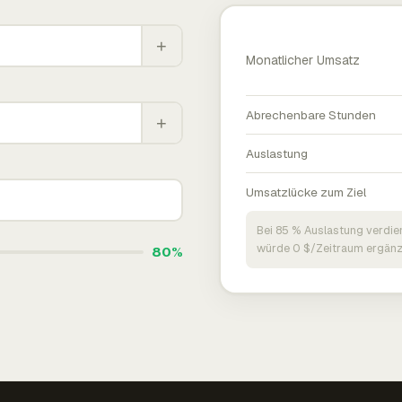
+
Monatlicher Umsatz
Abrechenbare Stunden
+
Auslastung
Umsatzlücke zum Ziel
Bei 85 % Auslastung verdie
würde 0 $/Zeitraum ergänz
80%