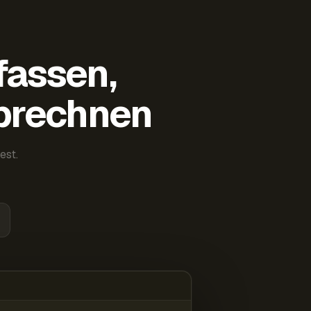
fassen,
abrechnen
est.