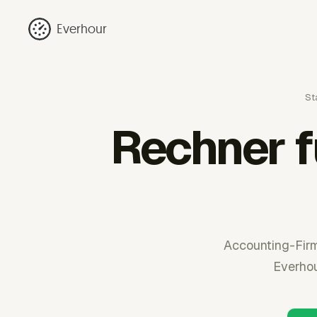
Everhour
St
Rechner f
Accounting-Firm
Everhou