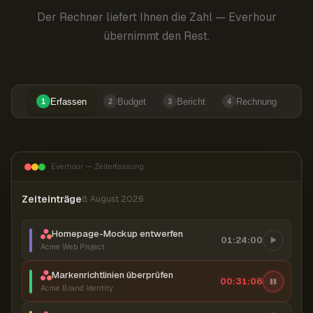
Der Rechner liefert Ihnen die Zahl — Everhour
übernimmt den Rest.
Erfassen
Budget
Bericht
Rechnung
1
2
3
4
Everhour — Zeiterfassung
Zeiteinträge
8. August 2026
Homepage-Mockup entwerfen
01:24:00
Acme Web Project
Markenrichtlinien überprüfen
00:31:07
Acme Brand Identity