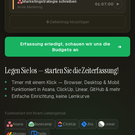
Marketingstrategie schreiben
01:07:00
Acme Marketing
Zeiteintrag hinzufügen
Erfassung erledigt, schauen wir uns die
Budgets an
Legen Sie los — starten Sie die Zeiterfassung!
Timer mit einem Klick — Browser, Desktop & Mobil
Funktioniert in Asana, ClickUp, Linear, GitHub & mehr
Einfache Einrichtung, keine Lernkurve
Funktioniert mit Ihrem Lieblingstool:
Asana
Basecamp
ClickUp
Jira
Linear
Monday
Trello