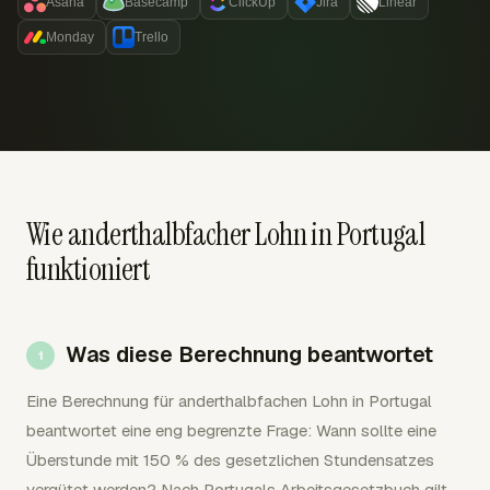
Asana
Basecamp
ClickUp
Jira
Linear
Monday
Trello
Wie anderthalbfacher Lohn in Portugal
funktioniert
Was diese Berechnung beantwortet
Eine Berechnung für anderthalbfachen Lohn in Portugal
beantwortet eine eng begrenzte Frage: Wann sollte eine
Überstunde mit 150 % des gesetzlichen Stundensatzes
vergütet werden? Nach Portugals Arbeitsgesetzbuch gilt