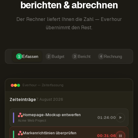
berichten & abrechnen
Der Rechner liefert Ihnen die Zahl — Everhour
übernimmt den Rest.
Erfassen
Budget
Bericht
Rechnung
1
2
3
4
Everhour — Zeiterfassung
Zeiteinträge
7. August 2026
Homepage-Mockup entwerfen
01:24:00
Acme Web Project
Markenrichtlinien überprüfen
00:31:07