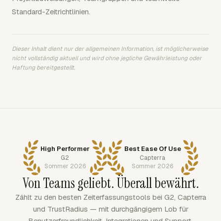
Standard-Zeitrichtlinien.
Dieser Inhalt dient nur der allgemeinen Information, ist möglicherweise
nicht vollständig aktuell und wird ohne jegliche Gewährleistung oder
Haftung bereitgestellt.
High Performer
Best Ease Of Use
G2
Capterra
Sommer 2026
Sommer 2026
Von Teams geliebt. Überall bewährt.
Zählt zu den besten Zeiterfassungstools bei G2, Capterra
und TrustRadius — mit durchgängigem Lob für
Benutzerfreundlichkeit, Integrationen und Support.