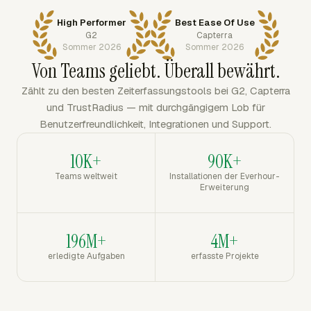
High Performer
Best Ease Of Use
G2
Capterra
Sommer 2026
Sommer 2026
Von Teams geliebt. Überall bewährt.
Zählt zu den besten Zeiterfassungstools bei G2, Capterra
und TrustRadius — mit durchgängigem Lob für
Benutzerfreundlichkeit, Integrationen und Support.
10K+
90K+
Teams weltweit
Installationen der Everhour-
Erweiterung
196M+
4M+
erledigte Aufgaben
erfasste Projekte