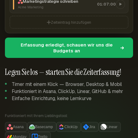
Marketingstrategie schreiben
01:07:00
Acme Marketing
Zeiteintrag hinzufügen
Erfassung erledigt, schauen wir uns die
Budgets an
Legen Sie los — starten Sie die Zeiterfassung!
Timer mit einem Klick — Browser, Desktop & Mobil
Funktioniert in Asana, ClickUp, Linear, GitHub & mehr
Einfache Einrichtung, keine Lernkurve
Funktioniert mit Ihrem Lieblingstool:
Asana
Basecamp
ClickUp
Jira
Linear
Monday
Trello