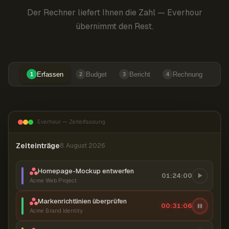
Der Rechner liefert Ihnen die Zahl — Everhour
übernimmt den Rest.
Erfassen
Budget
Bericht
Rechnung
1
2
3
4
Everhour — Zeiterfassung
Zeiteinträge
8. August 2026
Homepage-Mockup entwerfen
01:24:00
Acme Web Project
Markenrichtlinien überprüfen
00:31:07
Acme Brand Identity