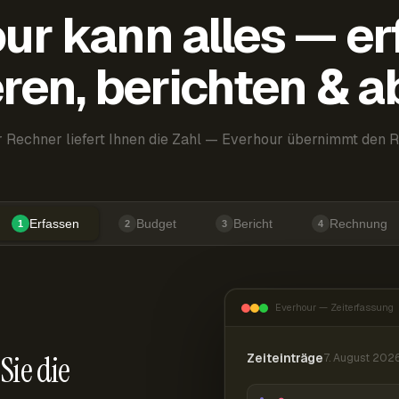
ur kann alles — er
ren, berichten & 
 Rechner liefert Ihnen die Zahl — Everhour übernimmt den R
Erfassen
Budget
Bericht
Rechnung
1
2
3
4
Everhour — Zeiterfassung
Sie die
Zeiteinträge
7. August 202