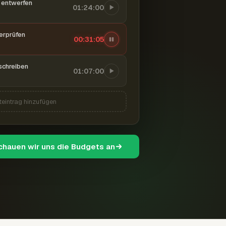
entwerfen
01:24:00
berprüfen
00:31:06
schreiben
01:07:00
teintrag hinzufügen
schauen wir uns die Budgets an