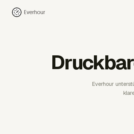
Everhour
Druckbar
Everhour unterst
klar