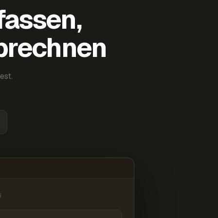
fassen,
abrechnen
est.
6