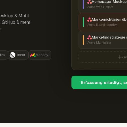
Homepage-Mockup 
Acme Web Project
esktop & Mobil
Markenrichtlinien ü
r, GitHub & mehr
Acme Brand Identity
e
Marketingstrategie 
Acme Marketing
Jira
Linear
Monday
Zei
Erfassung erledigt, 