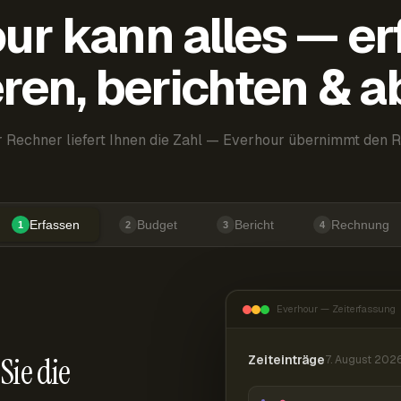
ur kann alles — er
ren, berichten & 
 Rechner liefert Ihnen die Zahl — Everhour übernimmt den R
Erfassen
Budget
Bericht
Rechnung
1
2
3
4
Everhour — Zeiterfassung
Sie die
Zeiteinträge
7. August 202