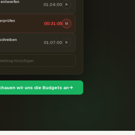
entwerfen
01:24:00
berprüfen
00:31:06
schreiben
01:07:00
teintrag hinzufügen
schauen wir uns die Budgets an