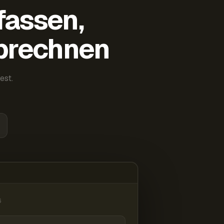
fassen,
abrechnen
est.
6