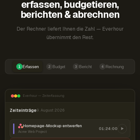
erfassen, budgetieren,
berichten & abrechnen
Der Rechner liefert Ihnen die Zahl — Everhour
übernimmt den Rest.
Erfassen
Budget
Bericht
Rechnung
1
2
3
4
Everhour — Zeiterfassung
Zeiteinträge
9. August 2026
Homepage-Mockup entwerfen
01:24:00
Acme Web Project