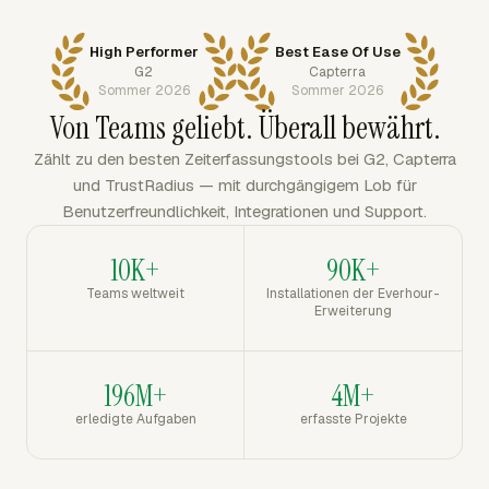
High Performer
Best Ease Of Use
G2
Capterra
Sommer 2026
Sommer 2026
Von Teams geliebt. Überall bewährt.
Zählt zu den besten Zeiterfassungstools bei G2, Capterra
und TrustRadius — mit durchgängigem Lob für
Benutzerfreundlichkeit, Integrationen und Support.
10K+
90K+
Teams weltweit
Installationen der Everhour-
Erweiterung
196M+
4M+
erledigte Aufgaben
erfasste Projekte