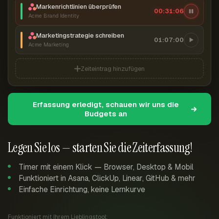
Markenrichtlinien überprüfen
00:31:06
Acme Brand Identity
Marketingstrategie schreiben
01:07:00
Acme Marketing
Zeiteintrag hinzufügen
Erfassung erledigt, schauen wir uns die
Budgets an
Legen Sie los — starten Sie die Zeiterfassung!
Timer mit einem Klick — Browser, Desktop & Mobil
Funktioniert in Asana, ClickUp, Linear, GitHub & mehr
Einfache Einrichtung, keine Lernkurve
Funktioniert mit Ihrem Lieblingstool: