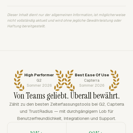
Dieser Inhalt dient nur der allgemeinen Information, ist möglicherweise
nicht vollständig aktuell und wird ohne jegliche Gewährleistung oder
Haftung bereitgestellt.
High Performer
Best Ease Of Use
G2
Capterra
Sommer 2026
Sommer 2026
Von Teams geliebt. Überall bewährt.
Zählt zu den besten Zeiterfassungstools bei G2, Capterra
und TrustRadius — mit durchgängigem Lob für
Benutzerfreundlichkeit, Integrationen und Support.