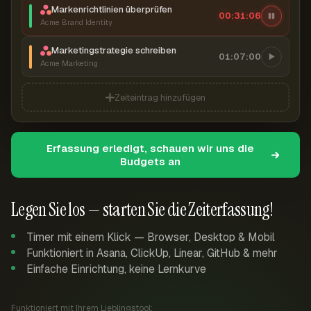
Markenrichtlinien überprüfen
00:31:06
Acme Brand Identity
Marketingstrategie schreiben
01:07:00
Acme Marketing
Zeiteintrag hinzufügen
Erfassung erledigt, schauen wir uns die
Budgets an
Legen Sie los — starten Sie die Zeiterfassung!
Timer mit einem Klick — Browser, Desktop & Mobil
Funktioniert in Asana, ClickUp, Linear, GitHub & mehr
Einfache Einrichtung, keine Lernkurve
Funktioniert mit Ihrem Lieblingstool: