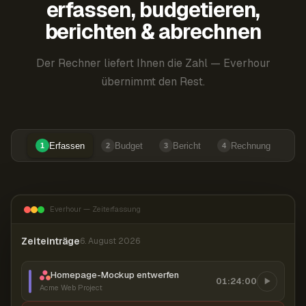
erfassen, budgetieren,
berichten & abrechnen
Der Rechner liefert Ihnen die Zahl — Everhour
übernimmt den Rest.
Erfassen
Budget
Bericht
Rechnung
1
2
3
4
Everhour — Zeiterfassung
Zeiteinträge
6. August 2026
Homepage-Mockup entwerfen
01:24:00
Acme Web Project