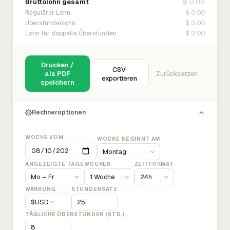
$ 0.00
Bruttolohn gesamt
$ 0.00
Regulärer Lohn
$ 0.00
Überstundenlohn
$ 0.00
Lohn für doppelte Überstunden
Drucken /
CSV
als PDF
Zurücksetzen
exportieren
speichern
Rechneroptionen
WOCHE VOM
WOCHE BEGINNT AM
ANGEZEIGTE TAGE
WOCHEN
ZEITFORMAT
WÄHRUNG
STUNDENSATZ
$
USD
TÄGLICHE ÜBERSTUNDEN (STD.)