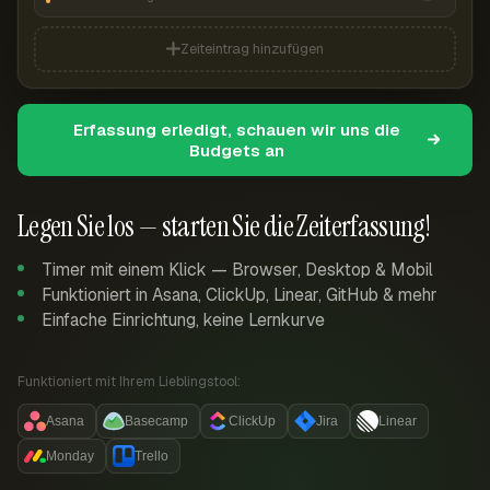
Zeiteintrag hinzufügen
Erfassung erledigt, schauen wir uns die
Budgets an
Legen Sie los — starten Sie die Zeiterfassung!
Timer mit einem Klick — Browser, Desktop & Mobil
Funktioniert in Asana, ClickUp, Linear, GitHub & mehr
Einfache Einrichtung, keine Lernkurve
Funktioniert mit Ihrem Lieblingstool:
Asana
Basecamp
ClickUp
Jira
Linear
Monday
Trello