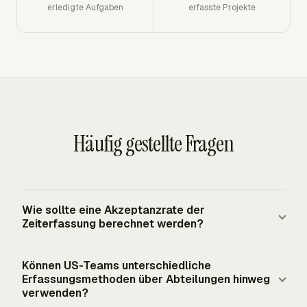
erledigte Aufgaben
erfasste Projekte
Häufig gestellte Fragen
Wie sollte eine Akzeptanzrate der
Zeiterfassung berechnet werden?
Berechnen Sie Akzeptanz als abgeschlossene
Können US-Teams unterschiedliche
Erfassungseinheiten geteilt durch erwartete
Erfassungsmethoden über Abteilungen hinweg
Erfassungseinheiten für denselben Zeitraum und
verwenden?
multiplizieren Sie dann mit 100. Definieren Sie die Einheit,