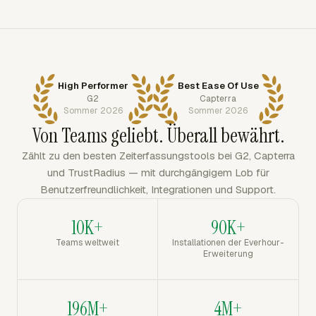
High Performer
Best Ease Of Use
G2
Capterra
Sommer 2026
Sommer 2026
Von Teams geliebt. Überall bewährt.
Zählt zu den besten Zeiterfassungstools bei G2, Capterra
und TrustRadius — mit durchgängigem Lob für
Benutzerfreundlichkeit, Integrationen und Support.
10K+
90K+
Teams weltweit
Installationen der Everhour-
Erweiterung
196M+
4M+