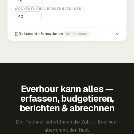
WÖCHENTLICHE ÜBERSTUNDEN (STD.)
Dokumentinformationen
für PDF / Druck
Everhour kann alles —
erfassen, budgetieren,
berichten & abrechnen
Der Rechner liefert Ihnen die Zahl — Everhour
übernimmt den Rest.