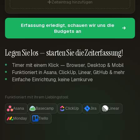
Zeiteintrag hinzufügen
Erfassung erledigt, schauen wir uns die
Budgets an
Legen Sie los — starten Sie die Zeiterfassung!
Timer mit einem Klick — Browser, Desktop & Mobil
Funktioniert in Asana, ClickUp, Linear, GitHub & mehr
Einfache Einrichtung, keine Lernkurve
Funktioniert mit Ihrem Lieblingstool:
Asana
Basecamp
ClickUp
Jira
Linear
Monday
Trello