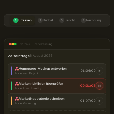
Erfassen
Budget
Bericht
Rechnung
1
2
3
4
Everhour — Zeiterfassung
Zeiteinträge
8. August 2026
Homepage-Mockup entwerfen
01:24:00
Acme Web Project
Markenrichtlinien überprüfen
00:31:07
Acme Brand Identity
Marketingstrategie schreiben
01:07:00
Acme Marketing