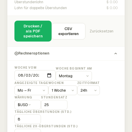
$ 0.00
Überstundenlohn
$ 0.00
Lohn für doppelte Überstunden
Drucken /
CSV
als PDF
Zurücksetzen
exportieren
speichern
Rechneroptionen
WOCHE VOM
WOCHE BEGINNT AM
ANGEZEIGTE TAGE
WOCHEN
ZEITFORMAT
WÄHRUNG
STUNDENSATZ
$
USD
TÄGLICHE ÜBERSTUNDEN (STD.)
TÄGLICHE 2X-ÜBERSTUNDEN (STD.)