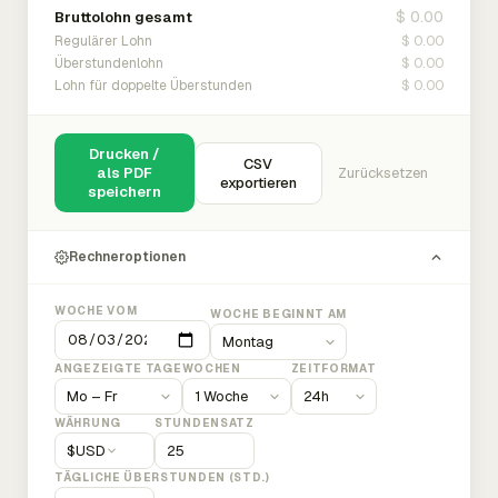
$ 0.00
Bruttolohn gesamt
$ 0.00
Regulärer Lohn
$ 0.00
Überstundenlohn
$ 0.00
Lohn für doppelte Überstunden
Drucken /
CSV
als PDF
Zurücksetzen
exportieren
speichern
Rechneroptionen
WOCHE VOM
WOCHE BEGINNT AM
ANGEZEIGTE TAGE
WOCHEN
ZEITFORMAT
WÄHRUNG
STUNDENSATZ
$
USD
TÄGLICHE ÜBERSTUNDEN (STD.)