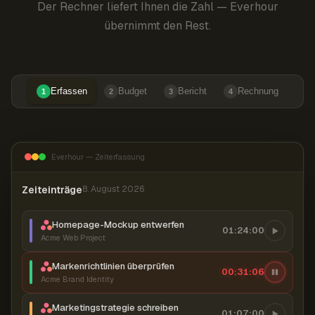
Der Rechner liefert Ihnen die Zahl — Everhour
übernimmt den Rest.
Erfassen
Budget
Bericht
Rechnung
1
2
3
4
Everhour — Zeiterfassung
Zeiteinträge
8. August 2026
Homepage-Mockup entwerfen
01:24:00
Acme Web Project
Markenrichtlinien überprüfen
00:31:07
Acme Brand Identity
Marketingstrategie schreiben
01:07:00