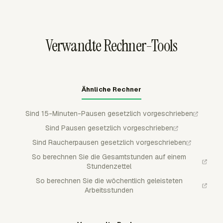
Woche arbeiten, aber das ist eine statistische
abrechenbarer Zeit oder benutzerdefinierten Metadaten
Konvention.
prüfen, bevor sie genehmigte Summen an Payroll,
Abrechnung oder Archiv-Workflows senden.
Verwandte Rechner-Tools
Ähnliche Rechner
Sind 15-Minuten-Pausen gesetzlich vorgeschrieben
Sind Pausen gesetzlich vorgeschrieben
Sind Raucherpausen gesetzlich vorgeschrieben
So berechnen Sie die Gesamtstunden auf einem
Stundenzettel
So berechnen Sie die wöchentlich geleisteten
Arbeitsstunden