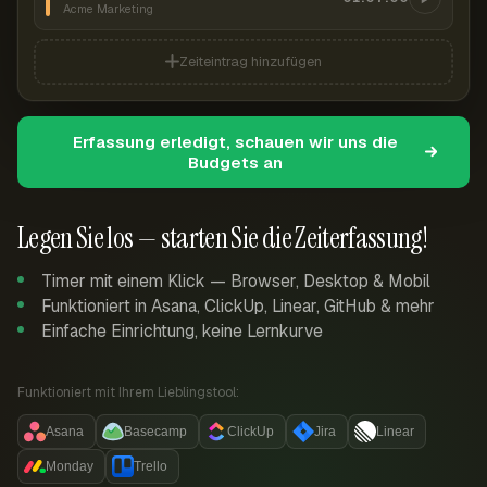
Acme Marketing
Zeiteintrag hinzufügen
Erfassung erledigt, schauen wir uns die
Budgets an
Legen Sie los — starten Sie die Zeiterfassung!
Timer mit einem Klick — Browser, Desktop & Mobil
Funktioniert in Asana, ClickUp, Linear, GitHub & mehr
Einfache Einrichtung, keine Lernkurve
Funktioniert mit Ihrem Lieblingstool:
Asana
Basecamp
ClickUp
Jira
Linear
Monday
Trello