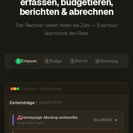
erfassen, budgetieren,
berichten & abrechnen
Der Rechner liefert Ihnen die Zahl — Everhour
übernimmt den Rest.
Erfassen
Budget
Bericht
Rechnung
1
2
3
4
Everhour — Zeiterfassung
Zeiteinträge
9. August 2026
Homepage-Mockup entwerfen
01:24:00
Acme Web Project