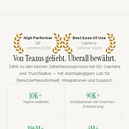
High Performer
Best Ease Of Use
G2
Capterra
Sommer 2026
Sommer 2026
Von Teams geliebt. Überall bewährt.
Zählt zu den besten Zeiterfassungstools bei G2, Capterra
und TrustRadius — mit durchgängigem Lob für
Benutzerfreundlichkeit, Integrationen und Support.
10K+
90K+
Teams weltweit
Installationen der Everhour-
Erweiterung
196M+
4M+