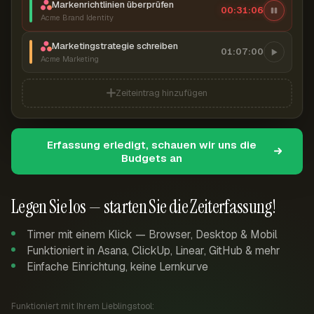
Markenrichtlinien überprüfen
00:31:07
Acme Brand Identity
Marketingstrategie schreiben
01:07:00
Acme Marketing
Zeiteintrag hinzufügen
Erfassung erledigt, schauen wir uns die
Budgets an
Legen Sie los — starten Sie die Zeiterfassung!
Timer mit einem Klick — Browser, Desktop & Mobil
Funktioniert in Asana, ClickUp, Linear, GitHub & mehr
Einfache Einrichtung, keine Lernkurve
Funktioniert mit Ihrem Lieblingstool: