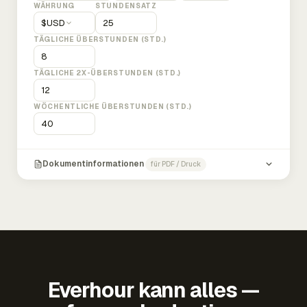
WÄHRUNG
STUNDENSATZ
$
USD
TÄGLICHE ÜBERSTUNDEN (STD.)
TÄGLICHE 2X-ÜBERSTUNDEN (STD.)
WÖCHENTLICHE ÜBERSTUNDEN (STD.)
Dokumentinformationen
für PDF / Druck
Everhour kann alles —