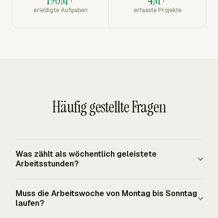
erledigte Aufgaben
erfasste Projekte
Häufig gestellte Fragen
Was zählt als wöchentlich geleistete
Arbeitsstunden?
Wöchentlich geleistete Arbeitsstunden umfassen
Muss die Arbeitswoche von Montag bis Sonntag
vorgeschriebene Dienstzeit und Arbeit, die der
laufen?
Arbeitgeber duldet oder gestattet, einschließlich