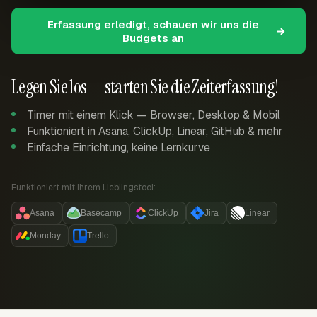
Erfassung erledigt, schauen wir uns die
Budgets an
Legen Sie los — starten Sie die Zeiterfassung!
Timer mit einem Klick — Browser, Desktop & Mobil
Funktioniert in Asana, ClickUp, Linear, GitHub & mehr
Einfache Einrichtung, keine Lernkurve
Funktioniert mit Ihrem Lieblingstool:
Asana
Basecamp
ClickUp
Jira
Linear
Monday
Trello