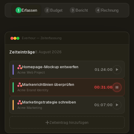
Erfassen
Budget
Bericht
Rechnung
1
2
3
4
Everhour — Zeiterfassung
Zeiteinträge
8. August 2026
Homepage-Mockup entwerfen
01:24:00
Acme Web Project
Markenrichtlinien überprüfen
00:31:07
Acme Brand Identity
Marketingstrategie schreiben
01:07:00
Acme Marketing
Zeiteintrag hinzufügen