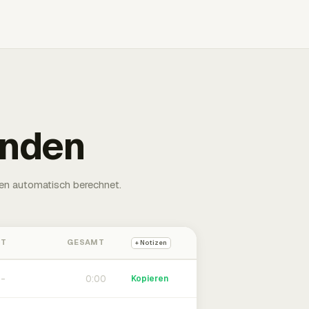
unden
en automatisch berechnet.
HT
GESAMT
+ Notizen
0:00
Kopieren