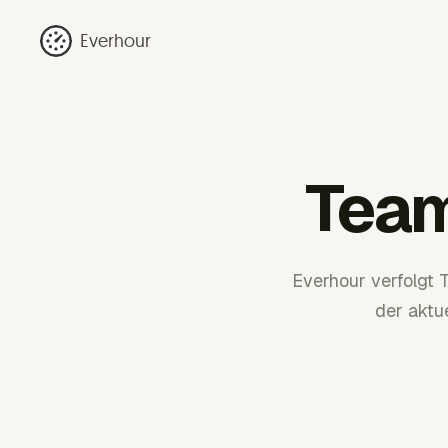
Everhour
Team
Everhour verfolgt 
der aktu