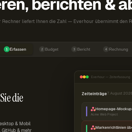
ren, berichten & 
 Rechner liefert Ihnen die Zahl — Everhour übernimmt den R
Erfassen
Budget
Bericht
Rechnung
1
2
3
4
Everhour — Zeiterfassung
Sie die
Zeiteinträge
7. August 202
Homepage-Mockup 
Acme Web Project
esktop & Mobil
Markenrichtlinien ü
r, GitHub & mehr