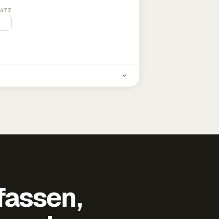
ATZ
fassen,