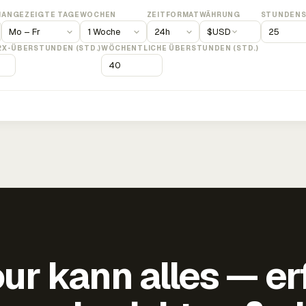
M
ANGEZEIGTE TAGE
WOCHEN
ZEITFORMAT
WÄHRUNG
STUNDENS
$
USD
2X-ÜBERSTUNDEN (STD.)
WÖCHENTLICHE ÜBERSTUNDEN (STD.)
ur kann alles — er