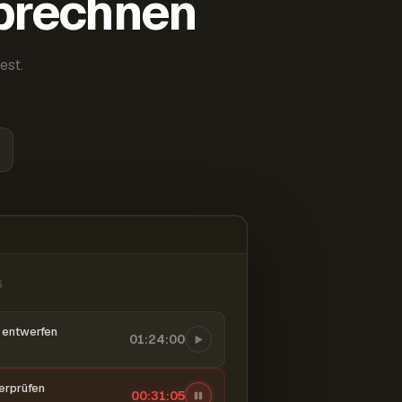
abrechnen
est.
6
entwerfen
01:24:00
berprüfen
00:31:06