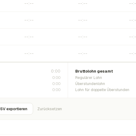
0:00
Bruttolohn gesamt
0:00
Regulärer Lohn
0:00
Überstundenlohn
0:00
Lohn für doppelte Überstunden
SV exportieren
Zurücksetzen