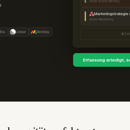
Acme Brand Identity
e
Marketingstrategie 
Acme Marketing
Jira
Linear
Monday
Zei
Erfassung erledigt, 