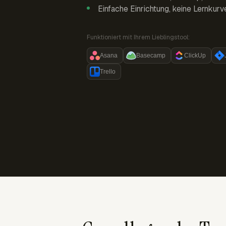
Einfache Einrichtung, keine Lernkurv
Funktioniert mit Ihrem Lieblingstool:
Asana
Basecamp
ClickUp
Trello