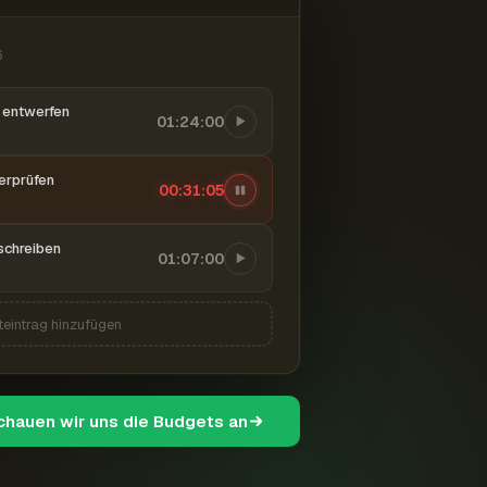
6
entwerfen
01:24:00
berprüfen
00:31:06
schreiben
01:07:00
teintrag hinzufügen
schauen wir uns die Budgets an