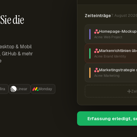
Sie die
Zeiteinträge
7. August 202
Homepage-Mockup 
Acme Web Project
esktop & Mobil
Markenrichtlinien ü
r, GitHub & mehr
Acme Brand Identity
e
Marketingstrategie 
Acme Marketing
Jira
Linear
Monday
Zei
Erfassung erledigt, 