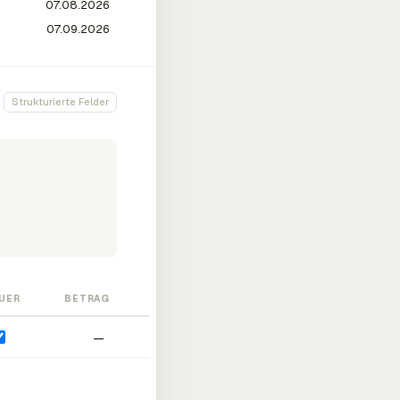
Strukturierte Felder
UER
BETRAG
—