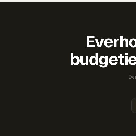
Everho
budgetie
Der