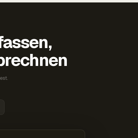
fassen,
abrechnen
est.