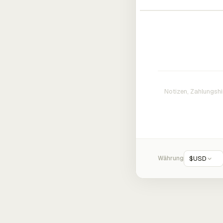
Währung
$
USD