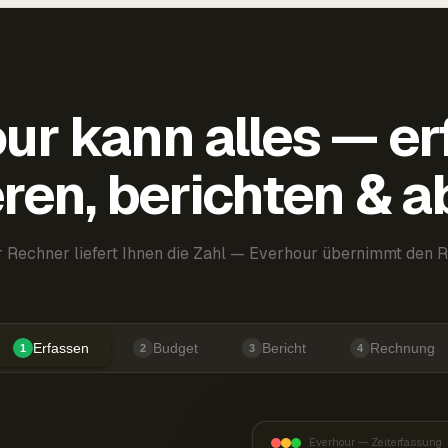
ur kann alles — er
ren, berichten & 
 Rechner liefert Ihnen die Zahl — Everhour übernimmt den R
Erfassen
Budget
Bericht
Rechnung
1
2
3
4
Everhour — Zeiterfassung