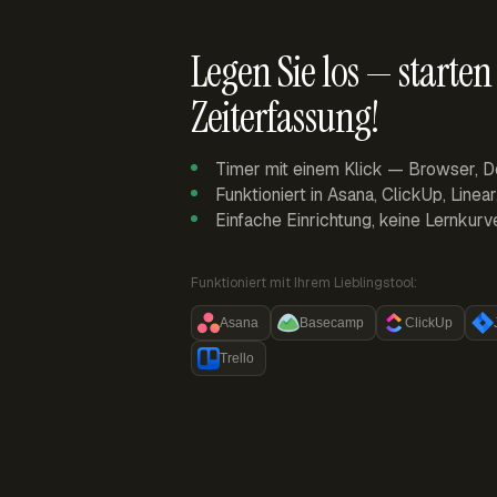
Legen Sie los — starten 
Zeiterfassung!
Timer mit einem Klick — Browser, D
Funktioniert in Asana, ClickUp, Linea
Einfache Einrichtung, keine Lernkurv
Funktioniert mit Ihrem Lieblingstool:
Asana
Basecamp
ClickUp
Trello