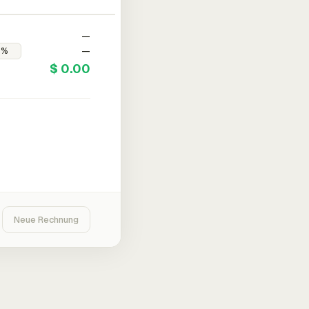
—
—
$ 0.00
Neue Rechnung