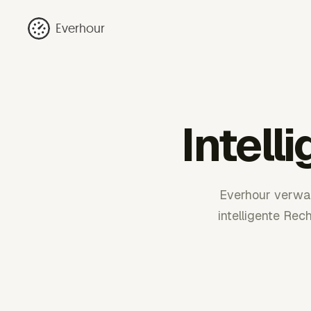
Everhour
Intel
Everhour verwan
intelligente Re