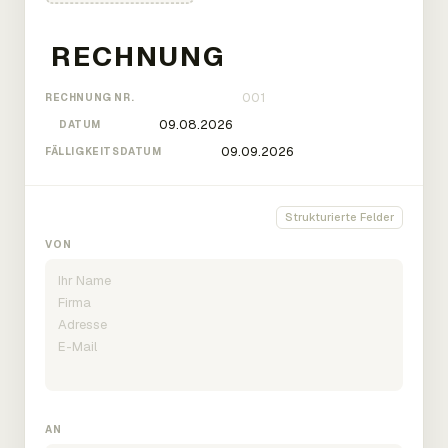
RECHNUNG NR.
DATUM
FÄLLIGKEITSDATUM
Strukturierte Felder
VON
AN