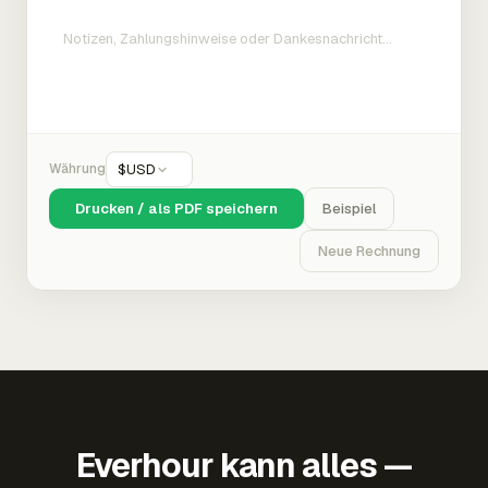
Währung
$
USD
Drucken / als PDF speichern
Beispiel
Neue Rechnung
Everhour kann alles —