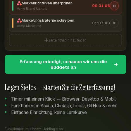
Markenrichtlinien überprüfen
00:31:07
Acme Brand Identity
Marketingstrategie schreiben
01:07:00
Acme Marketing
Zeiteintrag hinzufügen
Erfassung erledigt, schauen wir uns die
Budgets an
Legen Sie los — starten Sie die Zeiterfassung!
Timer mit einem Klick — Browser, Desktop & Mobil
Funktioniert in Asana, ClickUp, Linear, GitHub & mehr
Einfache Einrichtung, keine Lernkurve
Funktioniert mit Ihrem Lieblingstool: