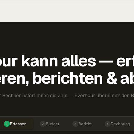
ur kann alles — er
ren, berichten & 
 Rechner liefert Ihnen die Zahl — Everhour übernimmt den R
Erfassen
Budget
Bericht
Rechnung
1
2
3
4