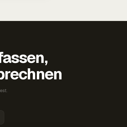
fassen,
abrechnen
est.