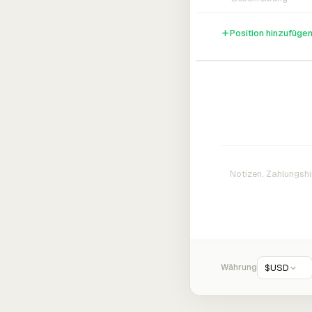
Position hinzufüge
Währung
$
USD