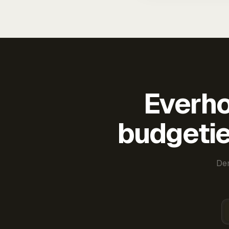
Everho
budgetie
Der