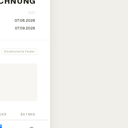
Strukturierte Felder
UER
BETRAG
—