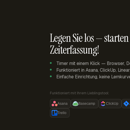
Legen Sie los — starten 
Zeiterfassung!
Timer mit einem Klick — Browser, D
Funktioniert in Asana, ClickUp, Linea
Einfache Einrichtung, keine Lernkurv
Funktioniert mit Ihrem Lieblingstool:
Asana
Basecamp
ClickUp
Trello