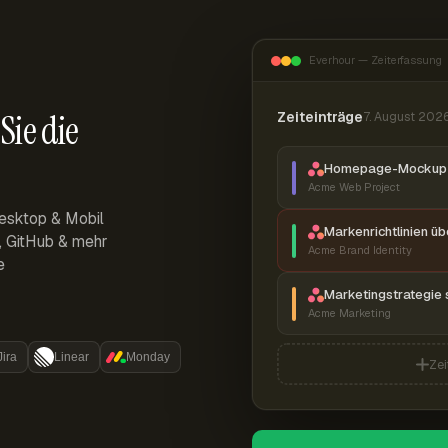
Everhour — Zeiterfassung
Sie die
Zeiteinträge
7. August 202
Homepage-Mockup 
Acme Web Project
esktop & Mobil
Markenrichtlinien ü
r, GitHub & mehr
Acme Brand Identity
e
Marketingstrategie 
Acme Marketing
Jira
Linear
Monday
Zei