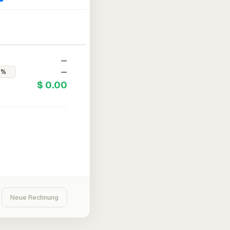
—
—
$ 0.00
Neue Rechnung