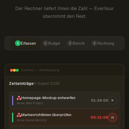
Der Rechner liefert Ihnen die Zahl — Everhour
übernimmt den Rest.
Erfassen
Budget
Bericht
Rechnung
1
2
3
4
Everhour — Zeiterfassung
Zeiteinträge
9. August 2026
Homepage-Mockup entwerfen
01:24:00
Acme Web Project
Markenrichtlinien überprüfen
00:31:07
Acme Brand Identity