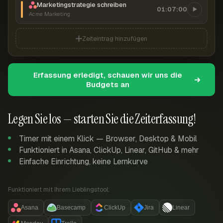
Marketingstrategie schreiben
01:07:00
Acme Marketing
Zeiteintrag hinzufügen
Erfassung erledigt, schauen wir uns die
Budgets an
Legen Sie los — starten Sie die Zeiterfassung!
Timer mit einem Klick — Browser, Desktop & Mobil
Funktioniert in Asana, ClickUp, Linear, GitHub & mehr
Einfache Einrichtung, keine Lernkurve
Funktioniert mit Ihrem Lieblingstool:
Asana
Basecamp
ClickUp
Jira
Linear