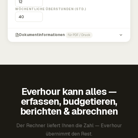
WÖCHENTLICHE ÜBERSTUNDEN (STD.)
Dokumentinformationen
für PDF / Druck
Everhour kann alles —
erfassen, budgetieren,
berichten & abrechnen
Der Rechner liefert Ihnen die Zahl — Everhour
übernimmt den Rest.