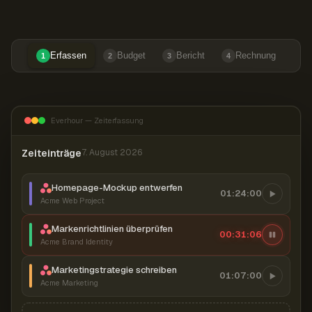
Erfassen
Budget
Bericht
Rechnung
1
2
3
4
Everhour — Zeiterfassung
Zeiteinträge
7. August 2026
Homepage-Mockup entwerfen
01:24:00
Acme Web Project
Markenrichtlinien überprüfen
00:31:07
Acme Brand Identity
Marketingstrategie schreiben
01:07:00
Acme Marketing