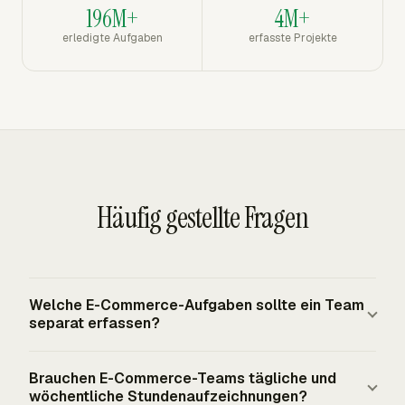
196M+
4M+
erledigte Aufgaben
erfasste Projekte
Häufig gestellte Fragen
Welche E-Commerce-Aufgaben sollte ein Team
separat erfassen?
Erfassen Sie Storefront- und Katalogarbeit,
Brauchen E-Commerce-Teams tägliche und
Auftragsbearbeitung, Bestand, Kommissionierung,
wöchentliche Stundenaufzeichnungen?