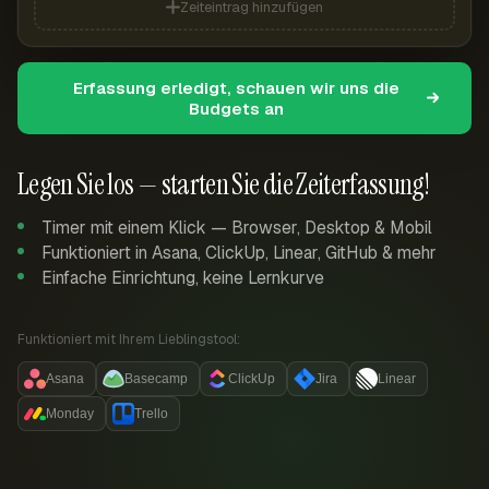
Zeiteintrag hinzufügen
Erfassung erledigt, schauen wir uns die
Budgets an
Legen Sie los — starten Sie die Zeiterfassung!
Timer mit einem Klick — Browser, Desktop & Mobil
Funktioniert in Asana, ClickUp, Linear, GitHub & mehr
Einfache Einrichtung, keine Lernkurve
Funktioniert mit Ihrem Lieblingstool:
Asana
Basecamp
ClickUp
Jira
Linear
Monday
Trello