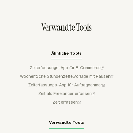
den richtigen Satz und die richtige operative Kategorie
genehmigen, ablehnen, teilweise genehmigen und
knüpfen, damit eine spätere Payroll-Prüfung genügend
sperren, wodurch E-Commerce-Teams einen klaren
Detailtiefe hat.
Prüfschritt erhalten, bevor Payroll, Abrechnung oder
Verwandte Tools
operatives Reporting die Stunden verwenden.
Ähnliche Tools
Zeiterfassungs-App für E-Commerce
Wöchentliche Stundenzettelvorlage mit Pausen
Zeiterfassungs-App für Auftragnehmer
Zeit als Freelancer erfassen
Zeit erfassen
Verwandte Tools