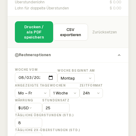
$ 0.00
Überstundenlohn
$ 0.00
Lohn für doppelte Überstunden
Drucken /
CSV
als PDF
Zurücksetzen
exportieren
speichern
Rechneroptionen
WOCHE VOM
WOCHE BEGINNT AM
ANGEZEIGTE TAGE
WOCHEN
ZEITFORMAT
WÄHRUNG
STUNDENSATZ
$
USD
TÄGLICHE ÜBERSTUNDEN (STD.)
TÄGLICHE 2X-ÜBERSTUNDEN (STD.)