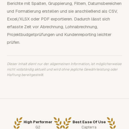
Berichte mit Spalten, Gruppierung, Filtern, Datumsbereichen
und Formatierung erstellen und sie anschließend als CSV,
Excel/XLSX oder PDF exportieren. Dadurch lässt sich
erfasste Zeit vor Abrechnung, Lohnabrechnung,
Projektbudgetprüfungen und Kundenreporting leichter
prüfen.
Dieser Inhalt dient nur der allgemeinen Information, ist möglicherweise
nicht vollständig aktuell und wird ohne jegliche Gewährleistung oder
Haftung bereitgestellt.
High Performer
Best Ease Of Use
G2
Capterra