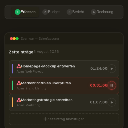
Erfassen
Budget
Bericht
Rechnung
1
2
3
4
Everhour — Zeiterfassung
Zeiteinträge
8. August 2026
Homepage-Mockup entwerfen
01:24:00
Acme Web Project
Markenrichtlinien überprüfen
00:31:07
Acme Brand Identity
Marketingstrategie schreiben
01:07:00
Acme Marketing
Zeiteintrag hinzufügen