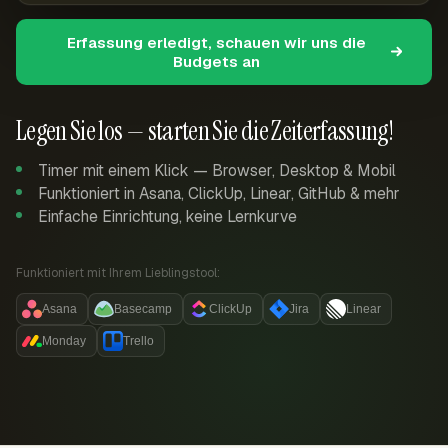
Erfassung erledigt, schauen wir uns die
Budgets an
Legen Sie los — starten Sie die Zeiterfassung!
Timer mit einem Klick — Browser, Desktop & Mobil
Funktioniert in Asana, ClickUp, Linear, GitHub & mehr
Einfache Einrichtung, keine Lernkurve
Funktioniert mit Ihrem Lieblingstool:
Asana
Basecamp
ClickUp
Jira
Linear
Monday
Trello