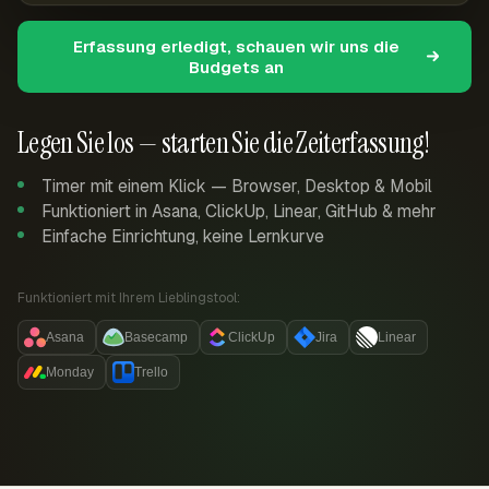
Erfassung erledigt, schauen wir uns die
Budgets an
Legen Sie los — starten Sie die Zeiterfassung!
Timer mit einem Klick — Browser, Desktop & Mobil
Funktioniert in Asana, ClickUp, Linear, GitHub & mehr
Einfache Einrichtung, keine Lernkurve
Funktioniert mit Ihrem Lieblingstool:
Asana
Basecamp
ClickUp
Jira
Linear
Monday
Trello