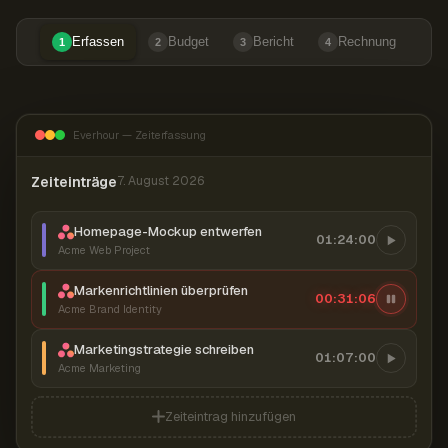
Erfassen
Budget
Bericht
Rechnung
1
2
3
4
Everhour — Zeiterfassung
Zeiteinträge
7. August 2026
Homepage-Mockup entwerfen
01:24:00
Acme Web Project
Markenrichtlinien überprüfen
00:31:07
Acme Brand Identity
Marketingstrategie schreiben
01:07:00
Acme Marketing
Zeiteintrag hinzufügen