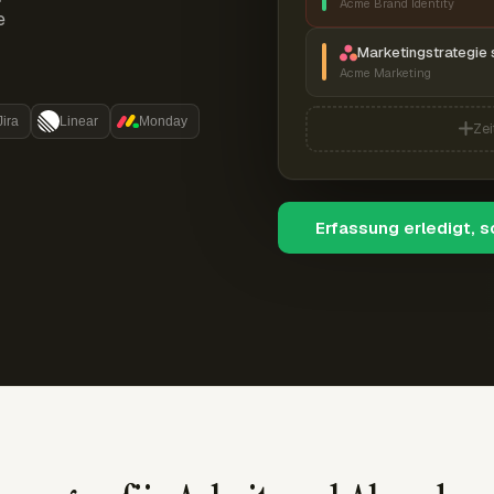
Acme Brand Identity
e
Marketingstrategie 
Acme Marketing
Jira
Linear
Monday
Zei
Erfassung erledigt, 