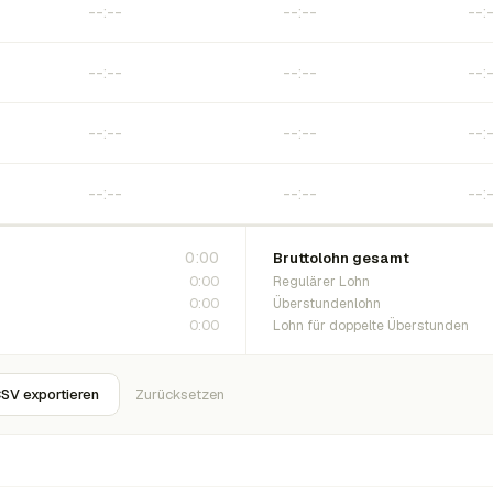
0:00
Bruttolohn gesamt
0:00
Regulärer Lohn
0:00
Überstundenlohn
0:00
Lohn für doppelte Überstunden
SV exportieren
Zurücksetzen