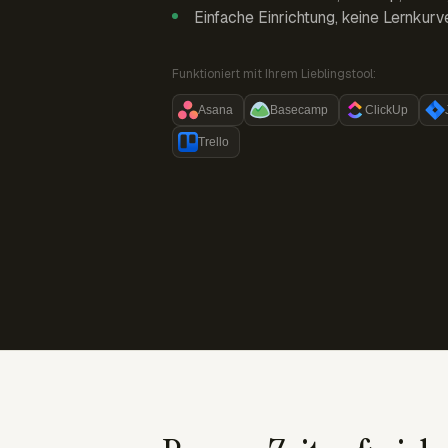
Einfache Einrichtung, keine Lernkurv
Funktioniert mit Ihrem Lieblingstool:
Asana
Basecamp
ClickUp
Trello