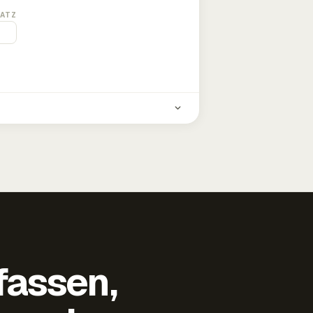
ATZ
fassen,