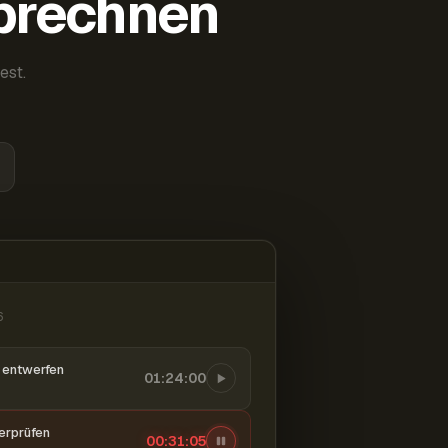
abrechnen
est.
6
entwerfen
01:24:00
berprüfen
00:31:06