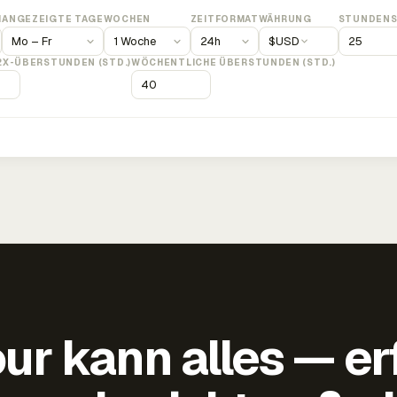
M
ANGEZEIGTE TAGE
WOCHEN
ZEITFORMAT
WÄHRUNG
STUNDENS
$
USD
2X-ÜBERSTUNDEN (STD.)
WÖCHENTLICHE ÜBERSTUNDEN (STD.)
ur kann alles — er