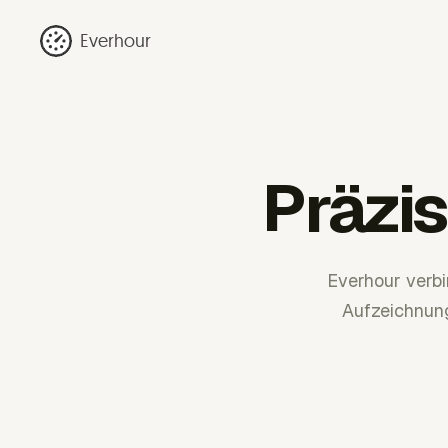
Everhour
Präzi
Everhour verb
Aufzeichnung