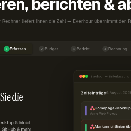
ren, berichten & 
 Rechner liefert Ihnen die Zahl — Everhour übernimmt den R
Erfassen
Budget
Bericht
Rechnung
1
2
3
4
Everhour — Zeiterfassung
Sie die
Zeiteinträge
6. August 202
Homepage-Mockup 
Acme Web Project
esktop & Mobil
Markenrichtlinien ü
r, GitHub & mehr