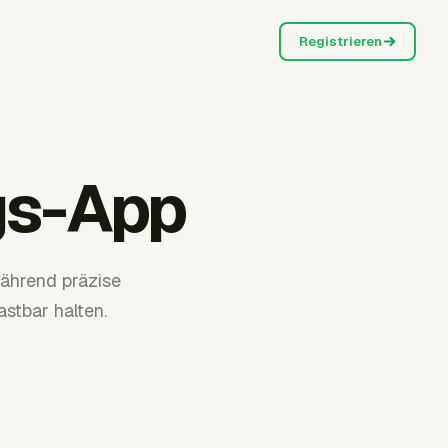
Registrieren
gs-App
ährend präzise
stbar halten.