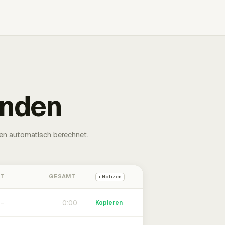
unden
en automatisch berechnet.
HT
GESAMT
+ Notizen
0:00
Kopieren