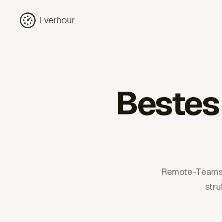
Everhour
Bestes 
Remote-Teams a
stru