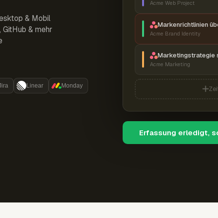
Acme Web Project
esktop & Mobil
Markenrichtlinien ü
r, GitHub & mehr
Acme Brand Identity
e
Marketingstrategie 
Acme Marketing
Jira
Linear
Monday
Zei
Erfassung erledigt, 