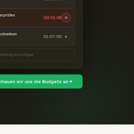
berprüfen
00:31:06
schreiben
01:07:00
teintrag hinzufügen
schauen wir uns die Budgets an