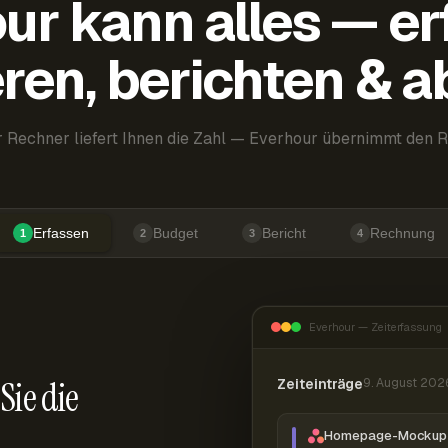
ur kann alles — er
ren, berichten & 
 Rechner liefert Ihnen die Zahl — Everhour übernimmt den R
Erfassen
Budget
Bericht
Rechnung
1
2
3
4
Everhour — Zeiterfassung
Sie die
Zeiteinträge
9. August 202
Homepage-Mockup 