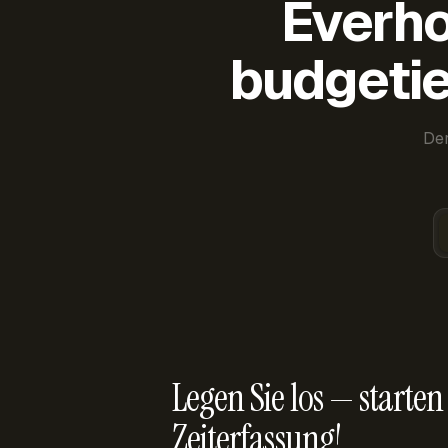
Everho
budgetie
Der
Legen Sie los — starten 
Zeiterfassung!