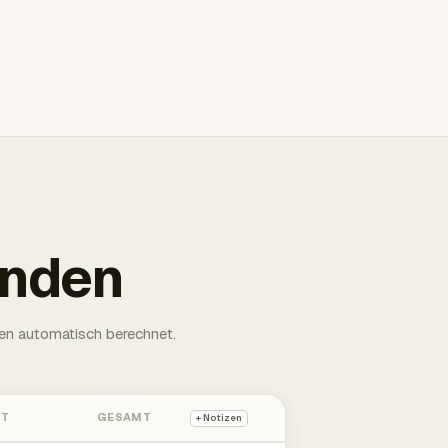
unden
en automatisch berechnet.
HT
GESAMT
+ Notizen