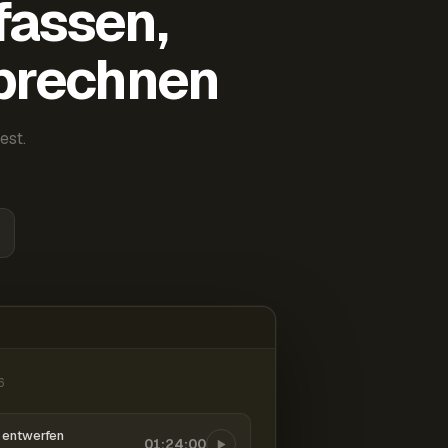
fassen,
abrechnen
est.
6
entwerfen
01:24:00