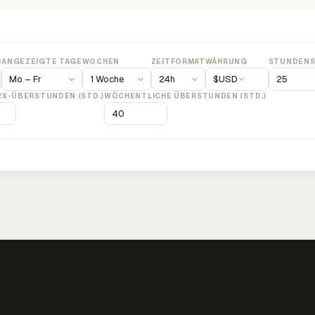
M
ANGEZEIGTE TAGE
WOCHEN
ZEITFORMAT
WÄHRUNG
STUNDENS
$
USD
2X-ÜBERSTUNDEN (STD.)
WÖCHENTLICHE ÜBERSTUNDEN (STD.)