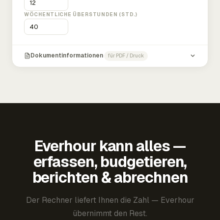
WÖCHENTLICHE ÜBERSTUNDEN (STD.)
Dokumentinformationen
für PDF / Druck
Everhour kann alles —
erfassen, budgetieren,
berichten & abrechnen
Der Rechner liefert Ihnen die Zahl — Everhour
übernimmt den Rest.