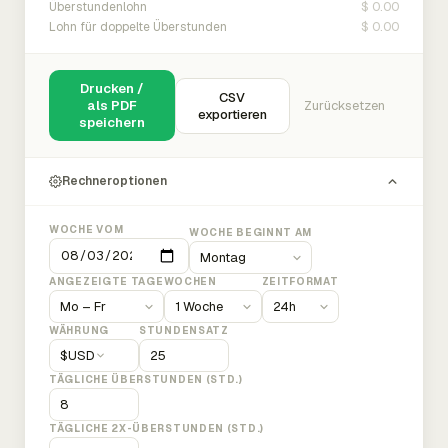
$ 0.00
Überstundenlohn
$ 0.00
Lohn für doppelte Überstunden
Drucken /
CSV
als PDF
Zurücksetzen
exportieren
speichern
Rechneroptionen
WOCHE VOM
WOCHE BEGINNT AM
ANGEZEIGTE TAGE
WOCHEN
ZEITFORMAT
WÄHRUNG
STUNDENSATZ
$
USD
TÄGLICHE ÜBERSTUNDEN (STD.)
TÄGLICHE 2X-ÜBERSTUNDEN (STD.)