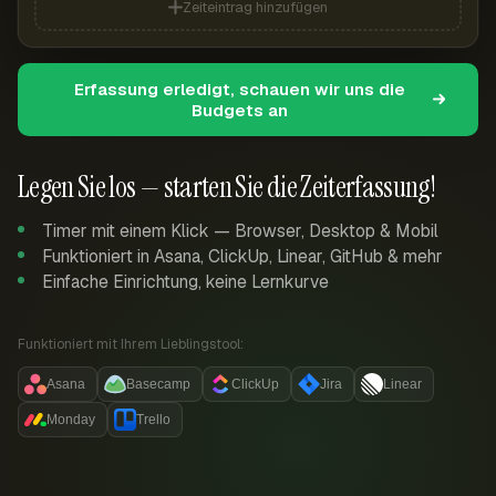
Zeiteintrag hinzufügen
Erfassung erledigt, schauen wir uns die
Budgets an
Legen Sie los — starten Sie die Zeiterfassung!
Timer mit einem Klick — Browser, Desktop & Mobil
Funktioniert in Asana, ClickUp, Linear, GitHub & mehr
Einfache Einrichtung, keine Lernkurve
Funktioniert mit Ihrem Lieblingstool:
Asana
Basecamp
ClickUp
Jira
Linear
Monday
Trello