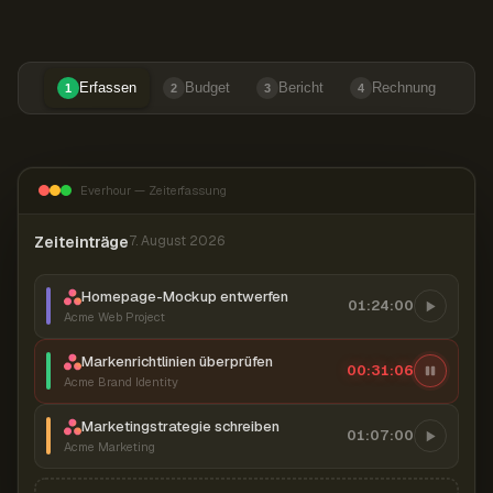
Erfassen
Budget
Bericht
Rechnung
1
2
3
4
Everhour — Zeiterfassung
Zeiteinträge
7. August 2026
Homepage-Mockup entwerfen
01:24:00
Acme Web Project
Markenrichtlinien überprüfen
00:31:07
Acme Brand Identity
Marketingstrategie schreiben
01:07:00
Acme Marketing