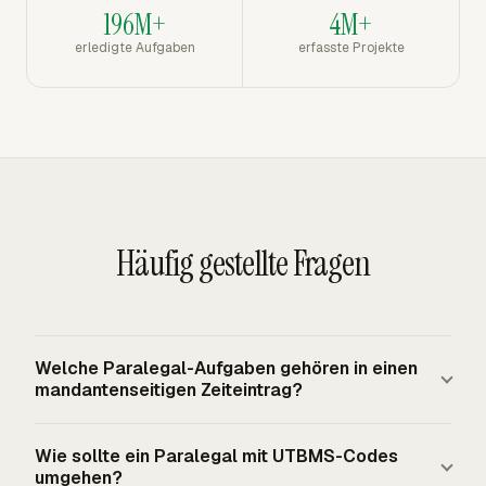
196M+
4M+
erledigte Aufgaben
erfasste Projekte
Häufig gestellte Fragen
Welche Paralegal-Aufgaben gehören in einen
mandantenseitigen Zeiteintrag?
Substanzielle delegierte Rechtsarbeit gehört dorthin,
Wie sollte ein Paralegal mit UTBMS-Codes
wenn die Abrechnungsregeln des Mandanten sie
umgehen?