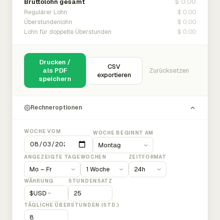
$ 0.00
Bruttolohn gesamt
$ 0.00
Regulärer Lohn
$ 0.00
Überstundenlohn
$ 0.00
Lohn für doppelte Überstunden
Drucken /
CSV
als PDF
Zurücksetzen
exportieren
speichern
Rechneroptionen
WOCHE VOM
WOCHE BEGINNT AM
ANGEZEIGTE TAGE
WOCHEN
ZEITFORMAT
WÄHRUNG
STUNDENSATZ
$
USD
TÄGLICHE ÜBERSTUNDEN (STD.)