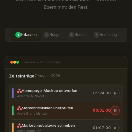
übernimmt den Rest.
Erfassen
Budget
Bericht
Rechnung
1
2
3
4
Everhour — Zeiterfassung
Zeiteinträge
7. August 2026
Homepage-Mockup entwerfen
01:24:00
Acme Web Project
Markenrichtlinien überprüfen
00:31:09
Acme Brand Identity
Marketingstrategie schreiben
01:07:00
Acme Marketing