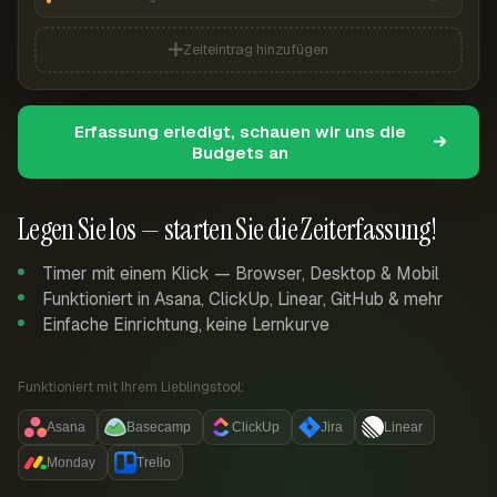
Zeiteintrag hinzufügen
Erfassung erledigt, schauen wir uns die
Budgets an
Legen Sie los — starten Sie die Zeiterfassung!
Timer mit einem Klick — Browser, Desktop & Mobil
Funktioniert in Asana, ClickUp, Linear, GitHub & mehr
Einfache Einrichtung, keine Lernkurve
Funktioniert mit Ihrem Lieblingstool:
Asana
Basecamp
ClickUp
Jira
Linear
Monday
Trello