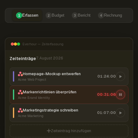
Erfassen
Budget
Bericht
Rechnung
1
2
3
4
Everhour — Zeiterfassung
Zeiteinträge
7. August 2026
Homepage-Mockup entwerfen
01:24:00
Acme Web Project
Markenrichtlinien überprüfen
00:31:07
Acme Brand Identity
Marketingstrategie schreiben
01:07:00
Acme Marketing
Zeiteintrag hinzufügen