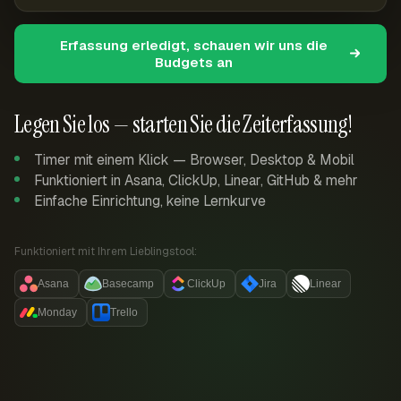
Erfassung erledigt, schauen wir uns die
Budgets an
Legen Sie los — starten Sie die Zeiterfassung!
Timer mit einem Klick — Browser, Desktop & Mobil
Funktioniert in Asana, ClickUp, Linear, GitHub & mehr
Einfache Einrichtung, keine Lernkurve
Funktioniert mit Ihrem Lieblingstool:
Asana
Basecamp
ClickUp
Jira
Linear
Monday
Trello