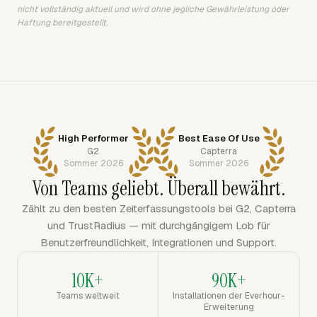
nicht vollständig aktuell und wird ohne jegliche Gewährleistung oder
Haftung bereitgestellt.
High Performer
Best Ease Of Use
G2
Capterra
Sommer 2026
Sommer 2026
Von Teams geliebt. Überall bewährt.
Zählt zu den besten Zeiterfassungstools bei G2, Capterra
und TrustRadius — mit durchgängigem Lob für
Benutzerfreundlichkeit, Integrationen und Support.
10K+
90K+
Teams weltweit
Installationen der Everhour-
Erweiterung