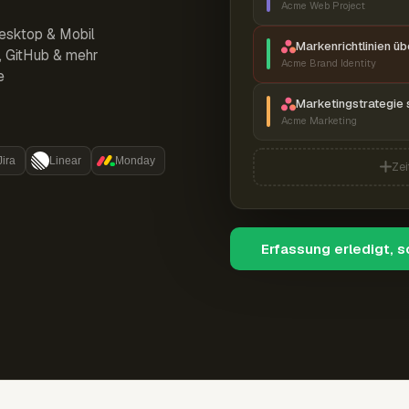
Acme Web Project
esktop & Mobil
Markenrichtlinien ü
r, GitHub & mehr
Acme Brand Identity
e
Marketingstrategie 
Acme Marketing
Jira
Linear
Monday
Zei
Erfassung erledigt, 