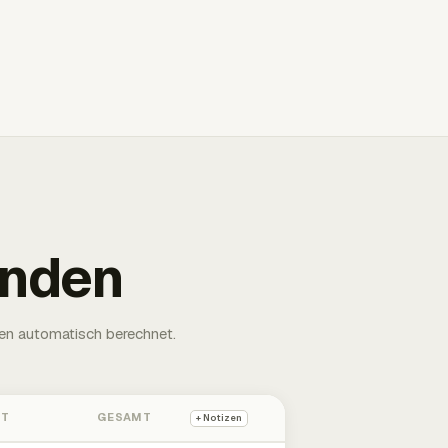
unden
en automatisch berechnet.
HT
GESAMT
+ Notizen