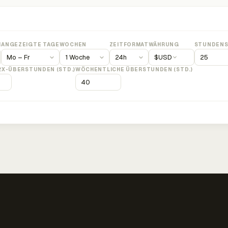
M
ANGEZEIGTE TAGE
WOCHEN
ZEITFORMAT
WÄHRUNG
STUNDENS
$
USD
2X-ÜBERSTUNDEN (STD.)
WÖCHENTLICHE ÜBERSTUNDEN (STD.)