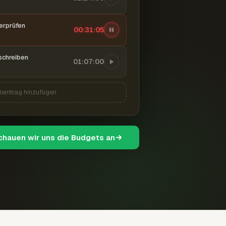
berprüfen
00:31:06
schreiben
01:07:00
teintrag hinzufügen
schauen wir uns die Budgets an