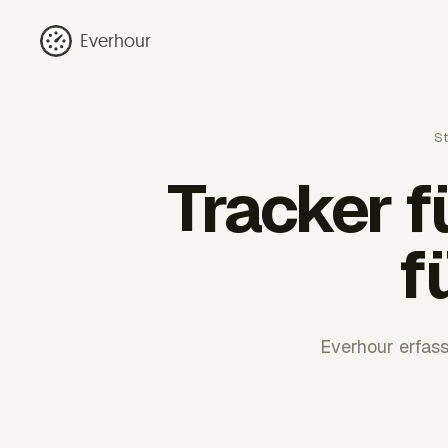
Everhour
St
Tracker 
f
Everhour erfass