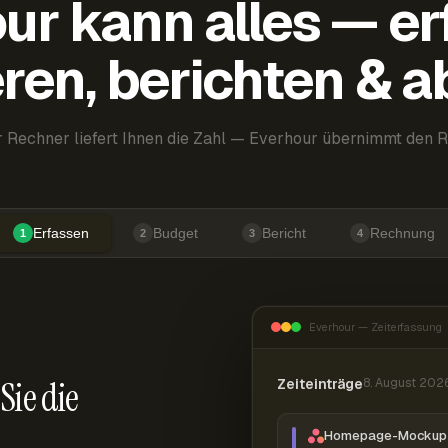
ur kann alles — er
ren, berichten & 
 Rechner liefert Ihnen die Zahl — Everhour übernimmt den R
Erfassen
Budget
Bericht
Rechnung
1
2
3
4
Everhour — Zeiterfassung
Sie die
Zeiteinträge
8. August 202
Homepage-Mockup 