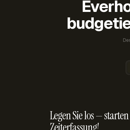
Everho
budgetie
Der
Legen Sie los — starten 
Zeiterfassung!