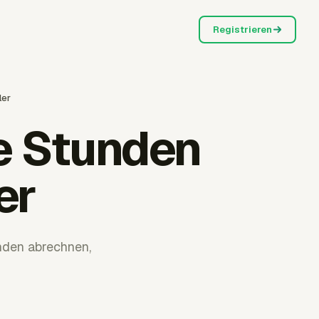
Registrieren
ler
e Stunden
er
unden abrechnen,