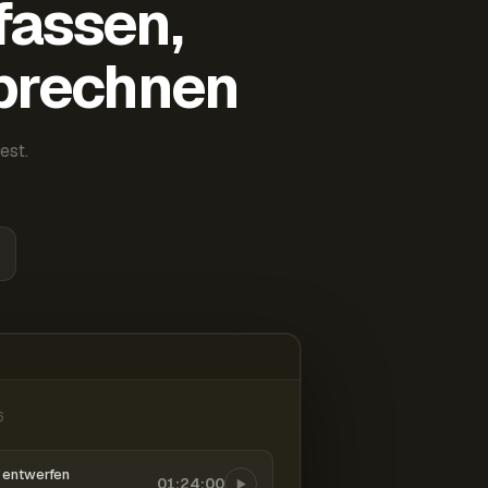
fassen,
abrechnen
est.
6
entwerfen
01:24:00