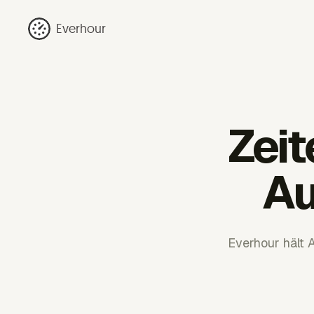
Everhour
Zei
Au
Everhour hält 