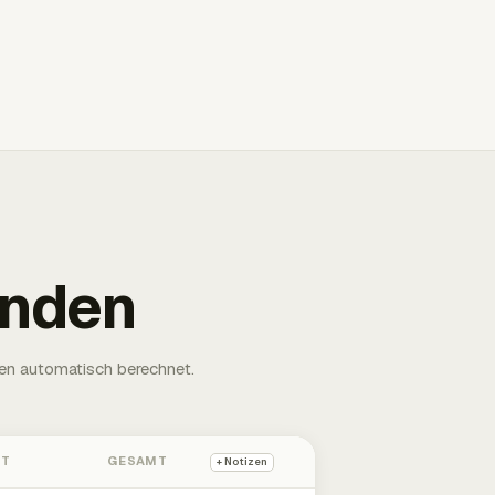
unden
en automatisch berechnet.
HT
GESAMT
+ Notizen