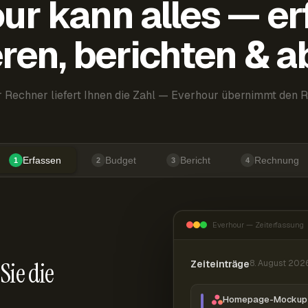
ur kann alles — er
ren, berichten & 
 Rechner liefert Ihnen die Zahl — Everhour übernimmt den R
Erfassen
Budget
Bericht
Rechnung
1
2
3
4
Everhour — Zeiterfassung
Sie die
Zeiteinträge
8. August 202
Homepage-Mockup 