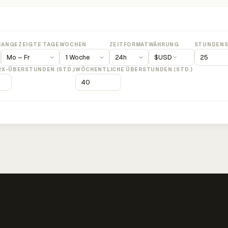
M
ANGEZEIGTE TAGE
WOCHEN
ZEITFORMAT
WÄHRUNG
STUNDENS
$
USD
2X-ÜBERSTUNDEN (STD.)
WÖCHENTLICHE ÜBERSTUNDEN (STD.)