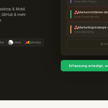
Acme Web Project
esktop & Mobil
Markenrichtlinien ü
r, GitHub & mehr
Acme Brand Identity
e
Marketingstrategie 
Acme Marketing
Jira
Linear
Monday
Zei
Erfassung erledigt, 