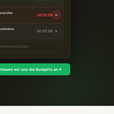
berprüfen
00:31:06
schreiben
01:07:00
teintrag hinzufügen
schauen wir uns die Budgets an