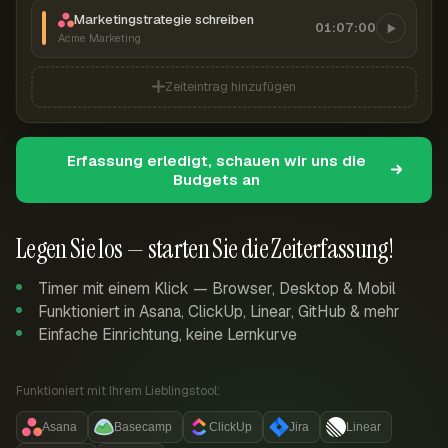
Marketingstrategie schreiben
01:07:00
Acme Marketing
Zeiteintrag hinzufügen
Erfassung erledigt, schauen wir uns die
Budgets an
Legen Sie los — starten Sie die Zeiterfassung!
Timer mit einem Klick — Browser, Desktop & Mobil
Funktioniert in Asana, ClickUp, Linear, GitHub & mehr
Einfache Einrichtung, keine Lernkurve
Funktioniert mit Ihrem Lieblingstool:
Asana
Basecamp
ClickUp
Jira
Linear