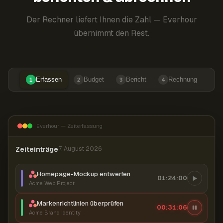
Der Rechner liefert Ihnen die Zahl — Everhour
übernimmt den Rest.
Erfassen
Budget
Bericht
Rechnung
1
2
3
4
Everhour — Zeiterfassung
Zeiteinträge
7. August 2026
Homepage-Mockup entwerfen
01:24:00
Acme Web Project
Markenrichtlinien überprüfen
00:31:07
Acme Brand Identity