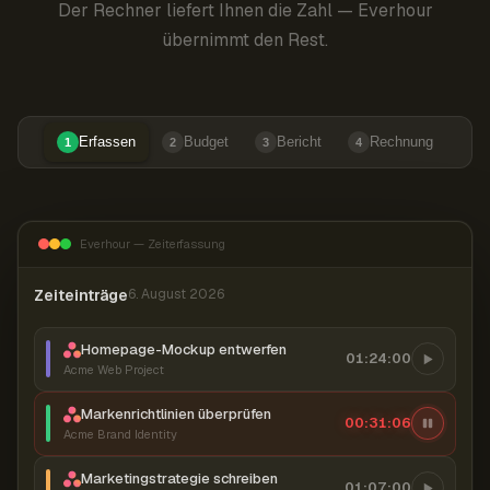
Der Rechner liefert Ihnen die Zahl — Everhour
übernimmt den Rest.
Erfassen
Budget
Bericht
Rechnung
1
2
3
4
Everhour — Zeiterfassung
Zeiteinträge
6. August 2026
Homepage-Mockup entwerfen
01:24:00
Acme Web Project
Markenrichtlinien überprüfen
00:31:07
Acme Brand Identity
Marketingstrategie schreiben
01:07:00