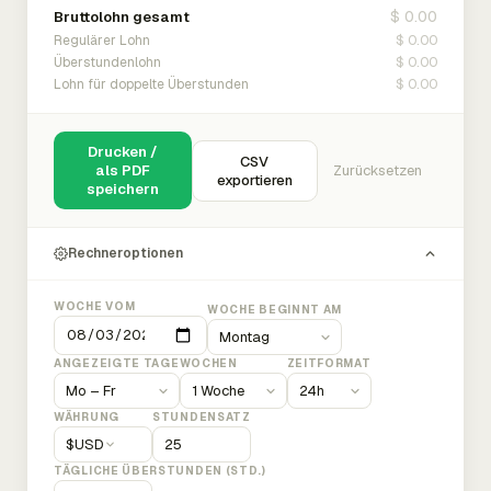
$ 0.00
Bruttolohn gesamt
$ 0.00
Regulärer Lohn
$ 0.00
Überstundenlohn
$ 0.00
Lohn für doppelte Überstunden
Drucken /
CSV
als PDF
Zurücksetzen
exportieren
speichern
Rechneroptionen
WOCHE VOM
WOCHE BEGINNT AM
ANGEZEIGTE TAGE
WOCHEN
ZEITFORMAT
WÄHRUNG
STUNDENSATZ
$
USD
TÄGLICHE ÜBERSTUNDEN (STD.)