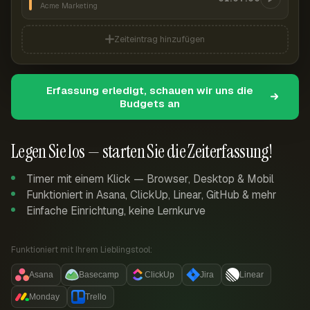
Acme Marketing
Zeiteintrag hinzufügen
Erfassung erledigt, schauen wir uns die
Budgets an
Legen Sie los — starten Sie die Zeiterfassung!
Timer mit einem Klick — Browser, Desktop & Mobil
Funktioniert in Asana, ClickUp, Linear, GitHub & mehr
Einfache Einrichtung, keine Lernkurve
Funktioniert mit Ihrem Lieblingstool:
Asana
Basecamp
ClickUp
Jira
Linear
Monday
Trello