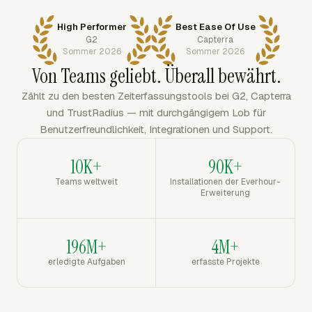
High Performer
Best Ease Of Use
G2
Capterra
Sommer 2026
Sommer 2026
Von Teams geliebt. Überall bewährt.
Zählt zu den besten Zeiterfassungstools bei G2, Capterra
und TrustRadius — mit durchgängigem Lob für
Benutzerfreundlichkeit, Integrationen und Support.
10K+
90K+
Teams weltweit
Installationen der Everhour-
Erweiterung
196M+
4M+
erledigte Aufgaben
erfasste Projekte