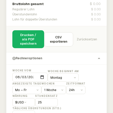
$ 0.00
Bruttolohn gesamt
$ 0.00
Regulärer Lohn
$ 0.00
Überstundenlohn
$ 0.00
Lohn für doppelte Überstunden
Drucken /
CSV
als PDF
Zurücksetzen
exportieren
speichern
Rechneroptionen
WOCHE VOM
WOCHE BEGINNT AM
ANGEZEIGTE TAGE
WOCHEN
ZEITFORMAT
WÄHRUNG
STUNDENSATZ
$
USD
TÄGLICHE ÜBERSTUNDEN (STD.)