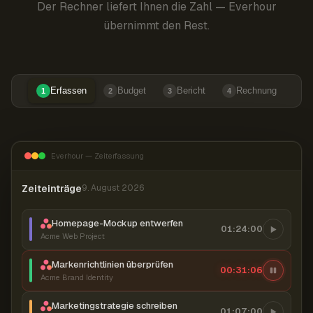
Der Rechner liefert Ihnen die Zahl — Everhour
übernimmt den Rest.
Erfassen
Budget
Bericht
Rechnung
1
2
3
4
Everhour — Zeiterfassung
Zeiteinträge
9. August 2026
Homepage-Mockup entwerfen
01:24:00
Acme Web Project
Markenrichtlinien überprüfen
00:31:07
Acme Brand Identity
Marketingstrategie schreiben
01:07:00