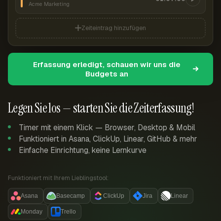
Acme Marketing
Zeiteintrag hinzufügen
Erfassung erledigt, schauen wir uns die
Budgets an
Legen Sie los — starten Sie die Zeiterfassung!
Timer mit einem Klick — Browser, Desktop & Mobil
Funktioniert in Asana, ClickUp, Linear, GitHub & mehr
Einfache Einrichtung, keine Lernkurve
Funktioniert mit Ihrem Lieblingstool:
Asana
Basecamp
ClickUp
Jira
Linear
Monday
Trello