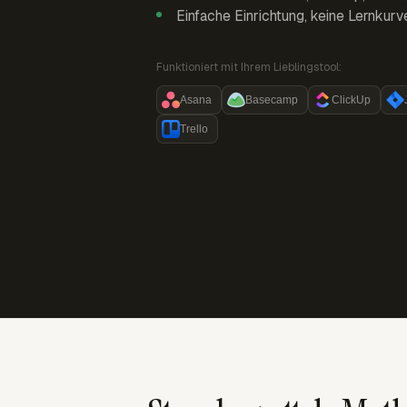
Einfache Einrichtung, keine Lernkurv
Funktioniert mit Ihrem Lieblingstool:
Asana
Basecamp
ClickUp
Trello