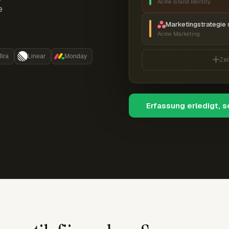
Acme Brand Identity
e
Marketingstrategie 
Acme Marketing
Jira
Linear
Monday
Zei
Erfassung erledigt, 