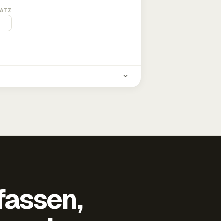
ATZ
fassen,