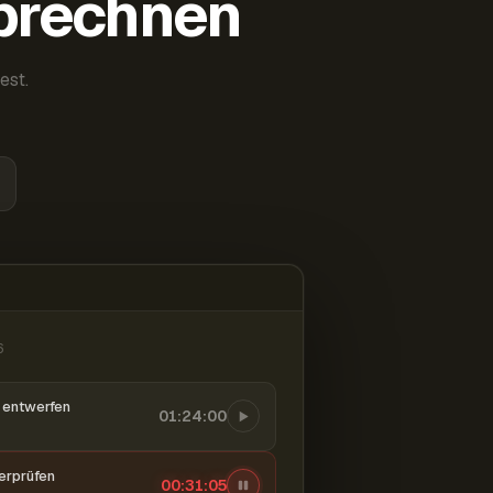
abrechnen
est.
6
entwerfen
01:24:00
berprüfen
00:31:06