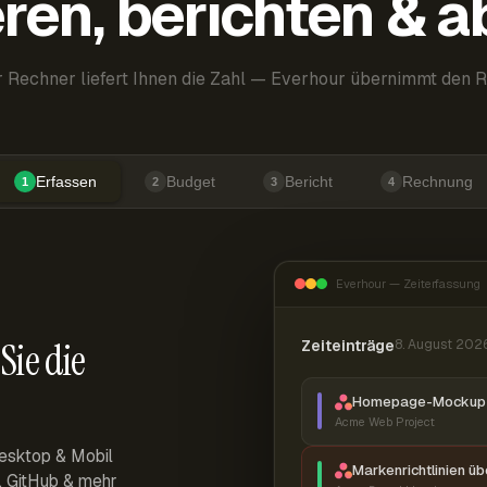
ren, berichten & 
 Rechner liefert Ihnen die Zahl — Everhour übernimmt den R
Erfassen
Budget
Bericht
Rechnung
1
2
3
4
Everhour — Zeiterfassung
Sie die
Zeiteinträge
8. August 202
Homepage-Mockup 
Acme Web Project
esktop & Mobil
Markenrichtlinien ü
r, GitHub & mehr