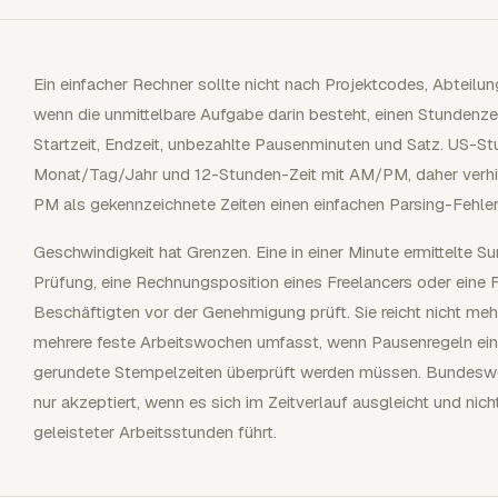
Ein einfacher Rechner sollte nicht nach Projektcodes, Abteil
wenn die unmittelbare Aufgabe darin besteht, einen Stundenz
Startzeit, Endzeit, unbezahlte Pausenminuten und Satz. US-S
Monat/Tag/Jahr und 12-Stunden-Zeit mit AM/PM, daher verhi
PM als gekennzeichnete Zeiten einen einfachen Parsing-Fehler
Geschwindigkeit hat Grenzen. Eine in einer Minute ermittelte S
Prüfung, eine Rechnungsposition eines Freelancers oder eine F
Beschäftigten vor der Genehmigung prüft. Sie reicht nicht me
mehrere feste Arbeitswochen umfasst, wenn Pausenregeln ei
gerundete Stempelzeiten überprüft werden müssen. Bundeswei
nur akzeptiert, wenn es sich im Zeitverlauf ausgleicht und nic
geleisteter Arbeitsstunden führt.