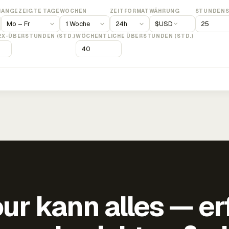
M
ANGEZEIGTE TAGE
WOCHEN
ZEITFORMAT
WÄHRUNG
STUNDENS
$
USD
2X-ÜBERSTUNDEN (STD.)
WÖCHENTLICHE ÜBERSTUNDEN (STD.)
ur kann alles — er