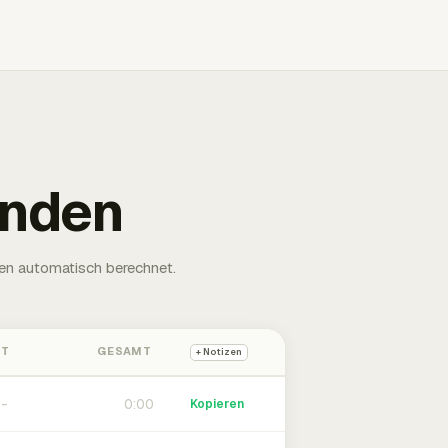
unden
en automatisch berechnet.
HT
GESAMT
+ Notizen
0:00
Kopieren