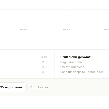
0:00
Bruttolohn gesamt
0:00
Regulärer Lohn
0:00
Überstundenlohn
0:00
Lohn für doppelte Überstunden
SV exportieren
Zurücksetzen