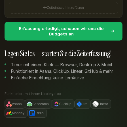
Zeiteintrag hinzufügen
Erfassung erledigt, schauen wir uns die
Budgets an
Legen Sie los — starten Sie die Zeiterfassung!
Timer mit einem Klick — Browser, Desktop & Mobil
Funktioniert in Asana, ClickUp, Linear, GitHub & mehr
Einfache Einrichtung, keine Lernkurve
Funktioniert mit Ihrem Lieblingstool:
Asana
Basecamp
ClickUp
Jira
Linear
Monday
Trello