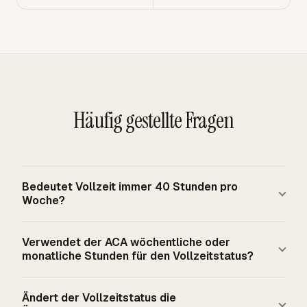
Häufig gestellte Fragen
Bedeutet Vollzeit immer 40 Stunden pro
Woche?
Nein. Vierzig Stunden sind ein üblicher Dienstplan, und es
Verwendet der ACA wöchentliche oder
ist der bundesweite wöchentliche Punkt, ab dem
monatliche Stunden für den Vollzeitstatus?
abgedeckte nicht freigestellte Beschäftigte nach dem
FLSA Überstundenvergütung erhalten müssen. Der
Die Definition der ACA-Arbeitgeberverantwortung
Ändert der Vollzeitstatus die
Vollzeitstatus verwendet den Schwellenwert, der mit der
verwendet durchschnittlich mindestens 30