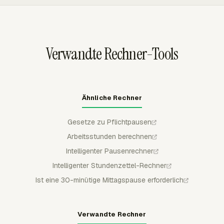
Überstundentransparenz in Team Hours oder
Zeit genehmigen, ablehnen oder teilweise genehmigen.
benutzerdefinierten Berichten verwenden.
Eingereichte und genehmigte Zeit ist vor regulären
Bearbeitungen geschützt, was Payroll-Prüfern eine
sauberere Aufzeichnung gibt, bevor Summen exportiert
Verwandte Rechner-Tools
oder berichtet werden.
Ähnliche Rechner
Gesetze zu Pflichtpausen
Arbeitsstunden berechnen
Intelligenter Pausenrechner
Intelligenter Stundenzettel-Rechner
Ist eine 30-minütige Mittagspause erforderlich
Verwandte Rechner