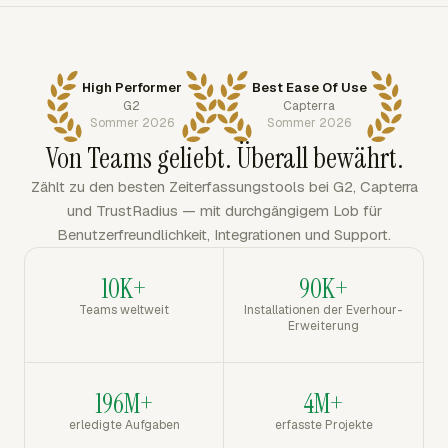
High Performer
Best Ease Of Use
G2
Capterra
Sommer 2026
Sommer 2026
Von Teams geliebt. Überall bewährt.
Zählt zu den besten Zeiterfassungstools bei G2, Capterra
und TrustRadius — mit durchgängigem Lob für
Benutzerfreundlichkeit, Integrationen und Support.
10K+
90K+
Teams weltweit
Installationen der Everhour-
Erweiterung
196M+
4M+
erledigte Aufgaben
erfasste Projekte