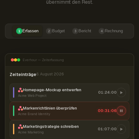
übernimmt den Rest.
Erfassen
Budget
Bericht
Rechnung
1
2
3
4
Everhour — Zeiterfassung
Zeiteinträge
6. August 2026
Homepage-Mockup entwerfen
01:24:00
Acme Web Project
Markenrichtlinien überprüfen
00:31:07
Acme Brand Identity
Marketingstrategie schreiben
01:07:00
Acme Marketing