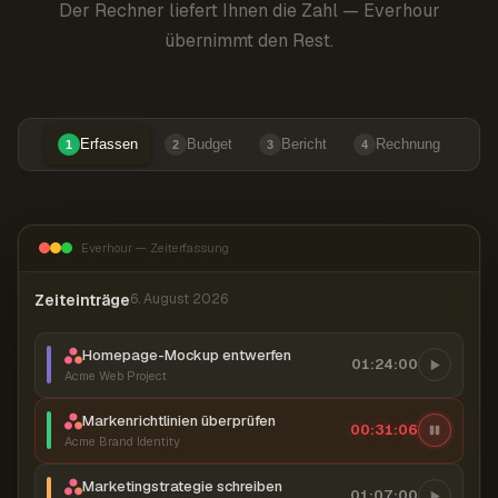
Der Rechner liefert Ihnen die Zahl — Everhour
übernimmt den Rest.
Erfassen
Budget
Bericht
Rechnung
1
2
3
4
Everhour — Zeiterfassung
Zeiteinträge
6. August 2026
Homepage-Mockup entwerfen
01:24:00
Acme Web Project
Markenrichtlinien überprüfen
00:31:07
Acme Brand Identity
Marketingstrategie schreiben
01:07:00