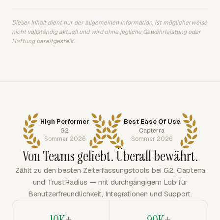
Dieser Inhalt dient nur der allgemeinen Information, ist möglicherweise
nicht vollständig aktuell und wird ohne jegliche Gewährleistung oder
Haftung bereitgestellt.
High Performer
Best Ease Of Use
G2
Capterra
Sommer 2026
Sommer 2026
Von Teams geliebt. Überall bewährt.
Zählt zu den besten Zeiterfassungstools bei G2, Capterra
und TrustRadius — mit durchgängigem Lob für
Benutzerfreundlichkeit, Integrationen und Support.