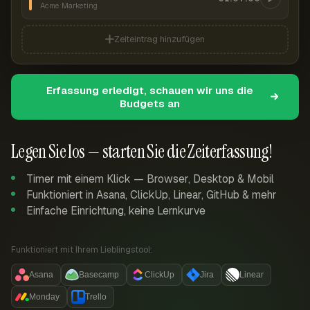
Acme Marketing
Zeiteintrag hinzufügen
Erfassung erledigt, schauen wir uns die
Budgets an
Legen Sie los — starten Sie die Zeiterfassung!
Timer mit einem Klick — Browser, Desktop & Mobil
Funktioniert in Asana, ClickUp, Linear, GitHub & mehr
Einfache Einrichtung, keine Lernkurve
Funktioniert mit Ihrem Lieblingstool:
Asana
Basecamp
ClickUp
Jira
Linear
Monday
Trello