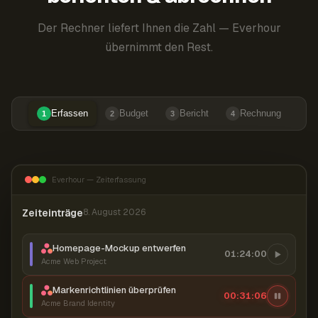
Der Rechner liefert Ihnen die Zahl — Everhour
übernimmt den Rest.
Erfassen
Budget
Bericht
Rechnung
1
2
3
4
Everhour — Zeiterfassung
Zeiteinträge
8. August 2026
Homepage-Mockup entwerfen
01:24:00
Acme Web Project
Markenrichtlinien überprüfen
00:31:07
Acme Brand Identity