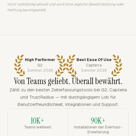
nicht vollständig aktuell und wird ohne jegliche Gewährleistung oder
Haftung bereitgestellt.
High Performer
Best Ease Of Use
G2
Capterra
Sommer 2026
Sommer 2026
Von Teams geliebt. Überall bewährt.
Zählt zu den besten Zeiterfassungstools bei G2, Capterra
und TrustRadius — mit durchgängigem Lob für
Benutzerfreundlichkeit, Integrationen und Support.
10K+
90K+
Teams weltweit
Installationen der Everhour-
Erweiterung