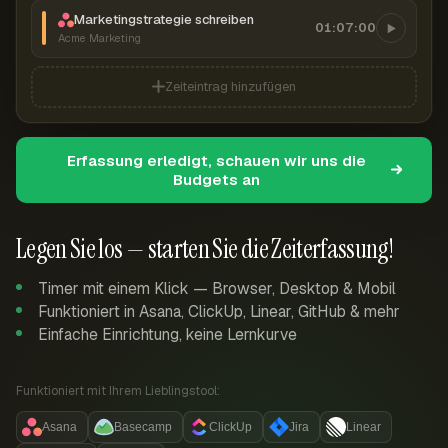
Marketingstrategie schreiben
01:07:00
Acme Marketing
Zeiteintrag hinzufügen
Erfassung erledigt, schauen wir uns die
Budgets an
Legen Sie los — starten Sie die Zeiterfassung!
Timer mit einem Klick — Browser, Desktop & Mobil
Funktioniert in Asana, ClickUp, Linear, GitHub & mehr
Einfache Einrichtung, keine Lernkurve
Funktioniert mit Ihrem Lieblingstool:
Asana
Basecamp
ClickUp
Jira
Linear