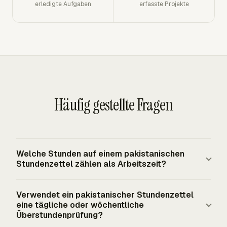
erledigte Aufgaben
erfasste Projekte
Häufig gestellte Fragen
Welche Stunden auf einem pakistanischen
Stundenzettel zählen als Arbeitszeit?
Arbeitszeit ist die Zeit, in der der Mitarbeiter dem
Verwendet ein pakistanischer Stundenzettel
Arbeitgeber zur Verfügung steht, nachdem Intervalle
eine tägliche oder wöchentliche
ausgeschlossen wurden, die das anwendbare Recht als
Überstundenprüfung?
Ruhe- oder Essensintervalle behandelt. Für erfasste