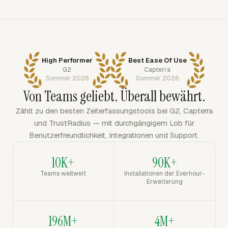
High Performer
Best Ease Of Use
G2
Capterra
Sommer 2026
Sommer 2026
Von Teams geliebt. Überall bewährt.
Zählt zu den besten Zeiterfassungstools bei G2, Capterra
und TrustRadius — mit durchgängigem Lob für
Benutzerfreundlichkeit, Integrationen und Support.
10K+
90K+
Teams weltweit
Installationen der Everhour-
Erweiterung
196M+
4M+