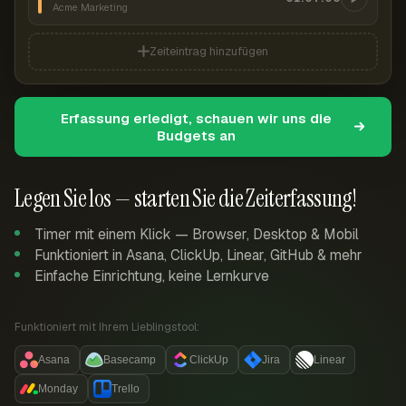
Acme Marketing
Zeiteintrag hinzufügen
Erfassung erledigt, schauen wir uns die
Budgets an
Legen Sie los — starten Sie die Zeiterfassung!
Timer mit einem Klick — Browser, Desktop & Mobil
Funktioniert in Asana, ClickUp, Linear, GitHub & mehr
Einfache Einrichtung, keine Lernkurve
Funktioniert mit Ihrem Lieblingstool:
Asana
Basecamp
ClickUp
Jira
Linear
Monday
Trello