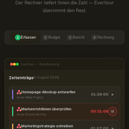
Der Rechner liefert Ihnen die Zahl — Everhour
übernimmt den Rest.
Erfassen
Budget
Bericht
Rechnung
1
2
3
4
Everhour — Zeiterfassung
Zeiteinträge
6. August 2026
Homepage-Mockup entwerfen
01:24:00
Acme Web Project
Markenrichtlinien überprüfen
00:31:07
Acme Brand Identity
Marketingstrategie schreiben
01:07:00