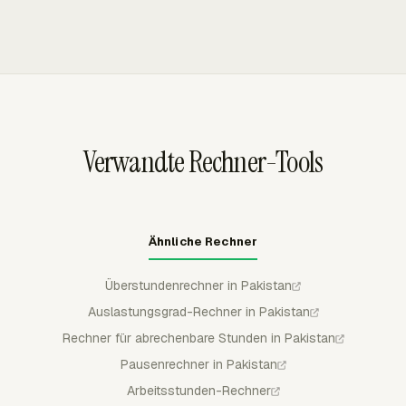
Überstundenprüfungen und Lohnabrechnungsexporte
und Zeitraum prüfen, bevor sie Summen an die
und monatliche Arbeitszeit-Gesamtsummen,
verändern.
Lohnabrechnung übergeben.
einschließlich Einstempeln, Ausstempeln, Pausen und
Genehmigung. Admins können Team-Timesheet-Daten
für die Lohnabrechnungsprüfung herunterladen und
gleichzeitig genehmigte Zeit vor Bearbeitungen durch
reguläre Mitglieder schützen.
Verwandte Rechner-Tools
Ähnliche Rechner
Überstundenrechner in Pakistan
Auslastungsgrad-Rechner in Pakistan
Rechner für abrechenbare Stunden in Pakistan
Pausenrechner in Pakistan
Arbeitsstunden-Rechner