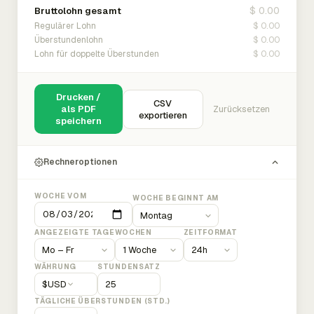
$ 0.00
Bruttolohn gesamt
$ 0.00
Regulärer Lohn
$ 0.00
Überstundenlohn
$ 0.00
Lohn für doppelte Überstunden
Drucken /
CSV
als PDF
Zurücksetzen
exportieren
speichern
Rechneroptionen
WOCHE VOM
WOCHE BEGINNT AM
ANGEZEIGTE TAGE
WOCHEN
ZEITFORMAT
WÄHRUNG
STUNDENSATZ
$
USD
TÄGLICHE ÜBERSTUNDEN (STD.)