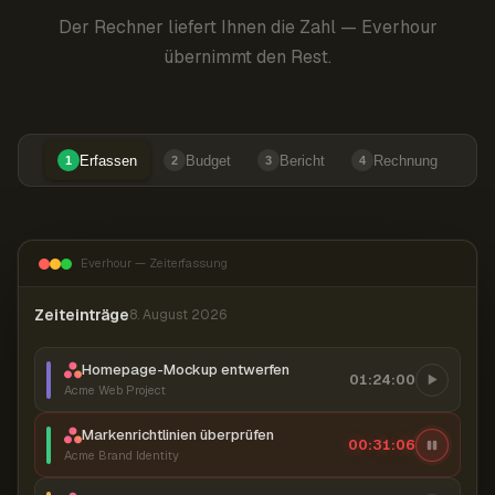
Der Rechner liefert Ihnen die Zahl — Everhour
übernimmt den Rest.
Erfassen
Budget
Bericht
Rechnung
1
2
3
4
Everhour — Zeiterfassung
Zeiteinträge
8. August 2026
Homepage-Mockup entwerfen
01:24:00
Acme Web Project
Markenrichtlinien überprüfen
00:31:07
Acme Brand Identity