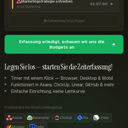
Marketingstrategie schreiben
01:07:00
Acme Marketing
Zeiteintrag hinzufügen
Erfassung erledigt, schauen wir uns die
Budgets an
Legen Sie los — starten Sie die Zeiterfassung!
Timer mit einem Klick — Browser, Desktop & Mobil
Funktioniert in Asana, ClickUp, Linear, GitHub & mehr
Einfache Einrichtung, keine Lernkurve
Funktioniert mit Ihrem Lieblingstool:
Asana
Basecamp
ClickUp
Jira
Linear
Monday
Trello