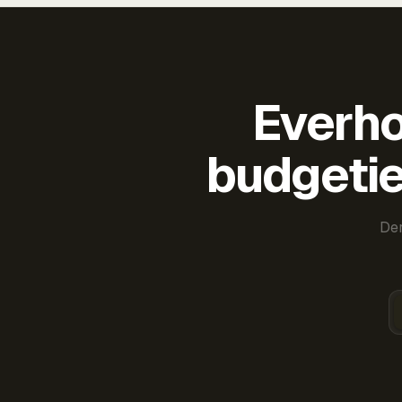
Everho
budgetie
Der