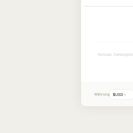
Währung
$
USD