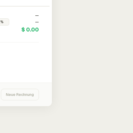
—
—
$ 0.00
Neue Rechnung