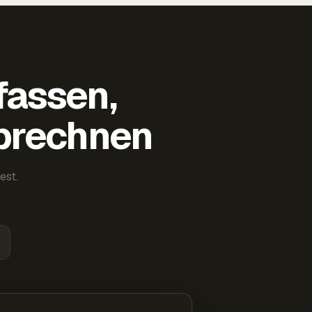
fassen,
abrechnen
est.