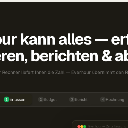
ur kann alles — er
ren, berichten & 
 Rechner liefert Ihnen die Zahl — Everhour übernimmt den R
Erfassen
Budget
Bericht
Rechnung
1
2
3
4
Everhour — Zeiterfassung