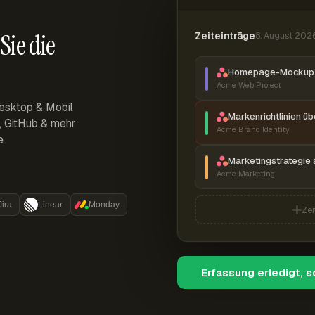
Sie die
Zeiteinträge
8. August 202
Homepage-Mockup 
Acme Web Project
esktop & Mobil
Markenrichtlinien ü
r, GitHub & mehr
Acme Brand Identity
e
Marketingstrategie 
Acme Marketing
Jira
Linear
Monday
Zei
Erfassung erledigt, 