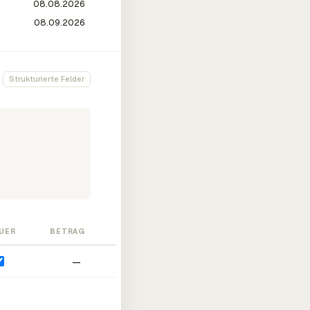
Strukturierte Felder
UER
BETRAG
—