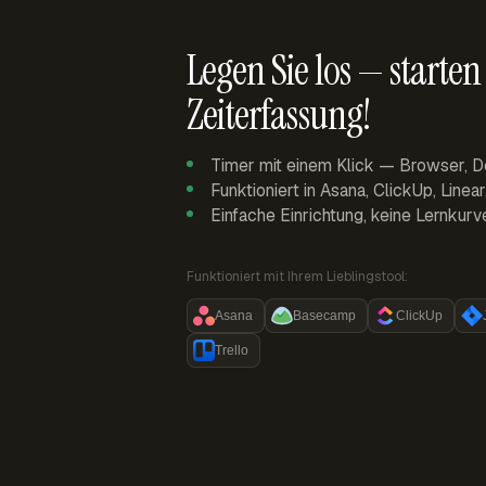
Legen Sie los — starten 
Zeiterfassung!
Timer mit einem Klick — Browser, D
Funktioniert in Asana, ClickUp, Linea
Einfache Einrichtung, keine Lernkurv
Funktioniert mit Ihrem Lieblingstool:
Asana
Basecamp
ClickUp
Trello