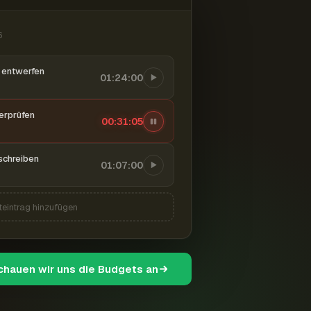
6
entwerfen
01:24:00
berprüfen
00:31:06
schreiben
01:07:00
teintrag hinzufügen
schauen wir uns die Budgets an